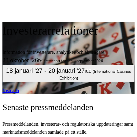
Investerarrelationer
Information för investerare, analytiker och aktieägare.
23 oktober '26
Delårsrapport januari – september 2026
18 januari '27
- 20 januari '27
ICE (International Casinos
Exhibition)
Visa alla
Senaste
pressmeddelanden
Pressmeddelanden, investerar- och regulatoriska uppdateringar samt
marknadsmeddelanden samlade på ett ställe.