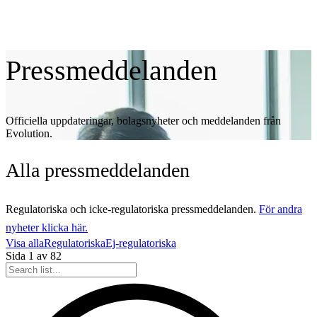
Pressmeddelanden
Officiella uppdateringar, bolagsnyheter och meddelanden från
Evolution.
Alla
pressmeddelanden
Regulatoriska och icke-regulatoriska pressmeddelanden.
För andra
nyheter klicka här.
Visa alla
Regulatoriska
Ej-regulatoriska
Sida
1
av
82