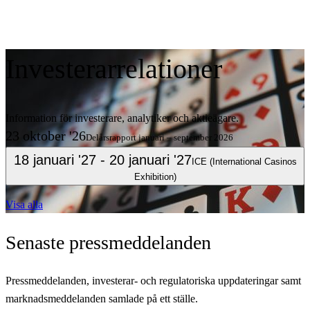
Investerarrelationer
Information för investerare, analytiker och aktieägare.
23 oktober '26
Delårsrapport januari – september 2026
18 januari '27
- 20 januari '27
ICE (International Casinos
Exhibition)
Visa alla
Senaste
pressmeddelanden
Pressmeddelanden, investerar- och regulatoriska uppdateringar samt
marknadsmeddelanden samlade på ett ställe.