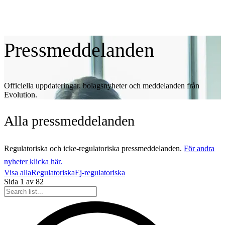
Pressmeddelanden
Officiella uppdateringar, bolagsnyheter och meddelanden från
Evolution.
Alla
pressmeddelanden
Regulatoriska och icke-regulatoriska pressmeddelanden.
För andra
nyheter klicka här.
Visa alla
Regulatoriska
Ej-regulatoriska
Sida
1
av
82