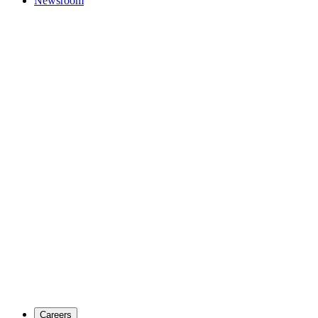
Newsroom
Careers