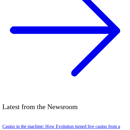
Latest
from the
Newsroom
Casino in the machine: How Evolution turned live casino from a