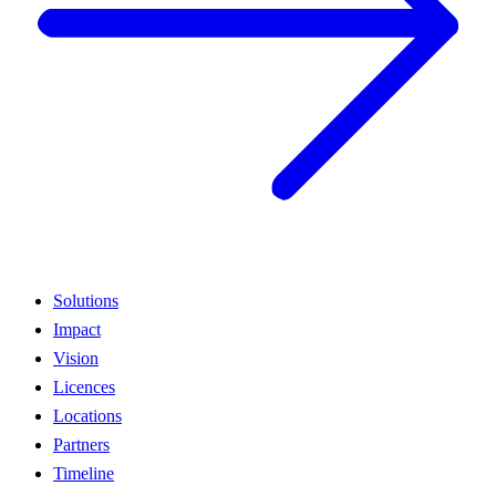
Solutions
Impact
Vision
Licences
Locations
Partners
Timeline