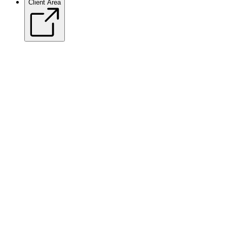
Client Area