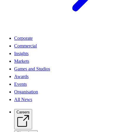
Corporate
Commercial
Insights
Markets
Games and Studios
Awards
Events
Organisation
All News
Careers