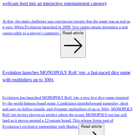
webcam feed into an interactive entertainment category
At first, the main challenge was convincing people that the game was as real as
it gets. When Evolution launched in 2006, live casino meant streaming a real
Read article
casino table to a player’s computer.
Evolution launches MONOPOLY Roll ’em, a fast-paced dice game
with multipliers up to 300x
Evolution has launched MONOPOLY Roll ’em, a new live dice game inspired
by the world-famous board game. Combining straightforward gameplay, short
and easy-to-follow rounds, and dynamic multipliers of up to 300x, MONOPOLY
Roll 'em invites players to predict where the iconic MONOPOLY top hat will
land as it moves around a 12-square board. This release forms part of
Read article
Evolution’s exclusive partnership with Hasbro.