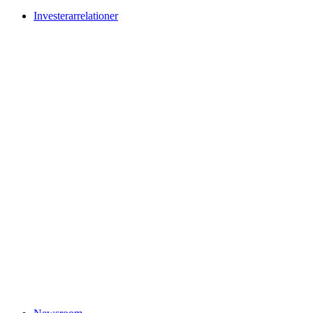
Investerarrelationer