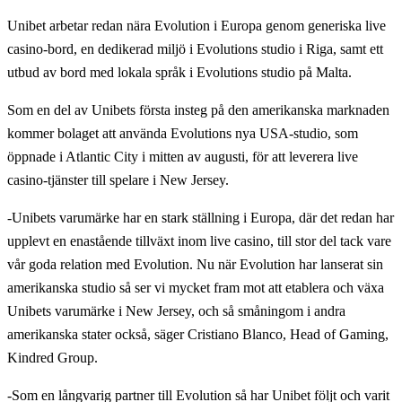
Unibet arbetar redan nära Evolution i Europa genom generiska live
casino-bord, en dedikerad miljö i Evolutions studio i Riga, samt ett
utbud av bord med lokala språk i Evolutions studio på Malta.
Som en del av Unibets första insteg på den amerikanska marknaden
kommer bolaget att använda Evolutions nya USA-studio, som
öppnade i Atlantic City i mitten av augusti, för att leverera live
casino-tjänster till spelare i New Jersey.
-Unibets varumärke har en stark ställning i Europa, där det redan har
upplevt en enastående tillväxt inom live casino, till stor del tack vare
vår goda relation med Evolution. Nu när Evolution har lanserat sin
amerikanska studio så ser vi mycket fram mot att etablera och växa
Unibets varumärke i New Jersey, och så småningom i andra
amerikanska stater också, säger Cristiano Blanco, Head of Gaming,
Kindred Group.
-Som en långvarig partner till Evolution så har Unibet följt och varit