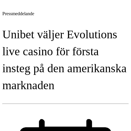
Pressmeddelande
Unibet väljer Evolutions
live casino för första
insteg på den amerikanska
marknaden