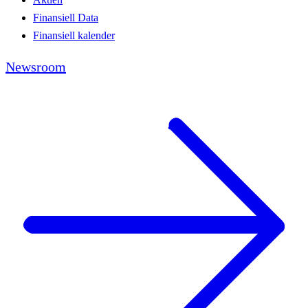
Finansiell Data
Finansiell kalender
Newsroom