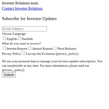
Investor Relations team.
Contact Investor Relations
Subscribe for
Investor Updates
Choose Language
English
Swedish
What do you want to receive?
Interim Reports
Annual Reports
Press Releases
Privacy Policy
I accept the Evolution [privacy_policy].
We use your personal data to manage your investor update subscription. You
can unsubscribe at any time. For more information, please read our
[privacy_policy].
Submit