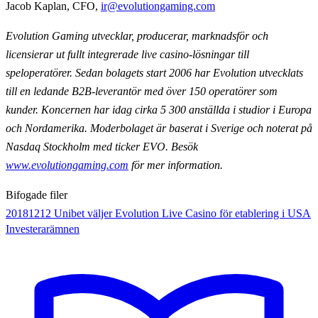
Jacob Kaplan, CFO,
ir@evolutiongaming.com
Evolution Gaming utvecklar, producerar, marknadsför och
licensierar ut fullt integrerade live casino-lösningar till
speloperatörer. Sedan bolagets start 2006 har Evolution utvecklats
till en ledande B2B-leverantör med över 150 operatörer som
kunder. Koncernen har idag cirka 5 300 anställda i studior i Europa
och Nordamerika. Moderbolaget är baserat i Sverige och noterat på
Nasdaq Stockholm med ticker EVO. Besök
www.evolutiongaming.com
för mer information.
Bifogade filer
20181212 Unibet väljer Evolution Live Casino för etablering i USA
Investerarämnen