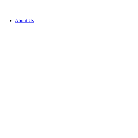
About Us