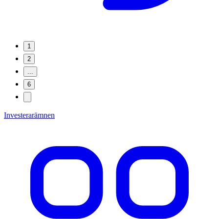
1
2
...
6
Investerarämnen