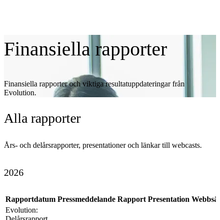
Finansiella
rapporter
Finansiella rapporter och viktiga resultatuppdateringar från
Evolution.
Alla
rapporter
Års- och delårsrapporter, presentationer och länkar till webcasts.
2026
Rapportdatum
Pressmeddelande
Rapport
Presentation
Webbsä
Evolution:
Delårsrapport