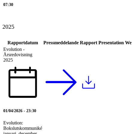
07:30
2025
Rapportdatum
Pressmeddelande
Rapport
Presentation
Web
Evolution -
Årsredovisning
2025
01/04/2026 - 23:30
Evolution:
Bokslutskommuniké
januari–december