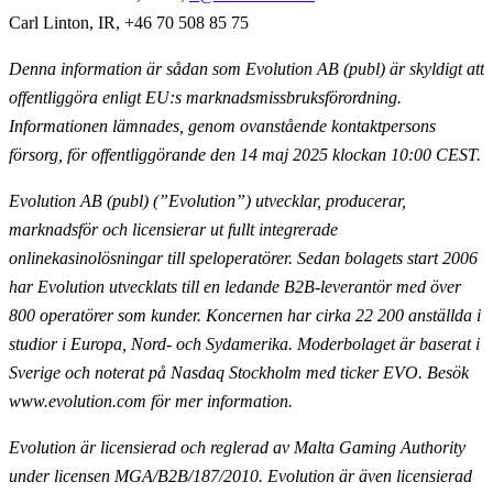
Carl Linton, IR, +46 70 508 85 75
Denna information är sådan som Evolution AB (publ) är skyldigt att
offentliggöra enligt EU:s marknadsmissbruksförordning.
Informationen lämnades, genom ovanstående kontaktpersons
försorg, för offentliggörande den 14 maj 2025 klockan 10:00 CEST.
Evolution AB (publ) (”Evolution”) utvecklar, producerar,
marknadsför och licensierar ut fullt
integrerade
onlinekasinolösningar till speloperatörer. Sedan bolagets start 2006
har Evolution utvecklats till en ledande B2B-leverantör med över
800 operatörer som kunder. Koncernen har cirka 22 200
anställda i
studior i Europa, Nord- och Sydamerika. Moderbolaget är baserat i
Sverige och noterat på Nasdaq
Stockholm med ticker EVO. Besök
www.evolution.com för mer information.
Evolution är licensierad och reglerad av Malta Gaming Authority
under licensen MGA/B2B/187/2010.
Evolution är även licensierad