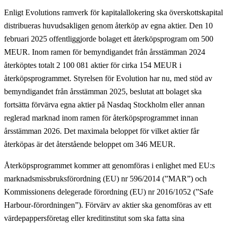
Enligt Evolutions ramverk för kapitalallokering ska överskottskapital
distribueras huvudsakligen genom återköp av egna aktier. Den 10
februari 2025 offentliggjorde bolaget ett återköpsprogram om 500
MEUR. Inom ramen för bemyndigandet från årsstämman 2024
återköptes totalt 2 100 081 aktier för cirka 154 MEUR i
återköpsprogrammet. Styrelsen för Evolution har nu, med stöd av
bemyndigandet från årsstämman 2025, beslutat att bolaget ska
fortsätta förvärva egna aktier på Nasdaq Stockholm eller annan
reglerad marknad inom ramen för återköpsprogrammet innan
årsstämman 2026. Det maximala beloppet för vilket aktier får
återköpas är det återstående beloppet om 346 MEUR.
Återköpsprogrammet kommer att genomföras i enlighet med EU:s
marknadsmissbruksförordning (EU) nr 596/2014 (”
MAR
”) och
Kommissionens delegerade förordning (EU) nr 2016/1052 (”
Safe
Harbour-förordningen
”). Förvärv av aktier ska genomföras av ett
värdepappersföretag eller kreditinstitut som ska fatta sina