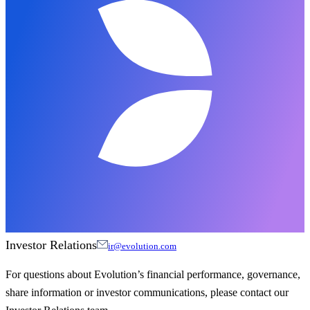
Investor Relations
ir@evolution.com
For questions about Evolution’s financial performance, governance,
share information or investor communications, please contact our