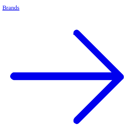
Brands