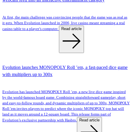
At first, the main challenge was convincing people that the game was as real as
it gets. When Evolution launched in 2006, live casino meant streaming a real
Read article
casino table to a player’s computer.
Evolution launches MONOPOLY Roll ’em, a fast-paced dice game
with multipliers up to 300x
Evolution has launched MONOPOLY Roll ’em, a new live dice game inspired
by the world-famous board game. Combining straightforward gameplay, short
and easy-to-follow rounds, and dynamic multipliers of up to 300x, MONOPOLY
Roll 'em invites players to predict where the iconic MONOPOLY top hat will
land as it moves around a 12-square board. This release forms part of
Read article
Evolution’s exclusive partnership with Hasbro.