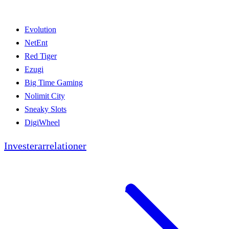
Evolution
NetEnt
Red Tiger
Ezugi
Big Time Gaming
Nolimit City
Sneaky Slots
DigiWheel
Investerarrelationer