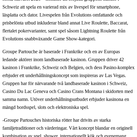
Schweiz att spela en varierad mix av livespel för smartphone,
läsplatta och dator. Livespelen från Evolutions omfattande och
prisbelönta utbud inkluderar bland annat Live Roulette, Baccarat,
flertalet pokervarianter, samt spel såsom Lightning Roulette från
Evolutions snabbväxande Game Show-kategori.
Groupe Partouche är baserade i Frankrike och en av Europas
ledande aktörer inom landbaserade kasinon. Gruppen driver 42
kasinon i Frankrike, Schweiz och Belgien, och dess Pasino-komplex
erbjuder ett underhållningskoncept som inspireras av Las Vegas.
Gruppen har för närvarande två landbaserade kasinon i Schweiz,
Casino Du Lac Geneva och Casino Crans Montana i skidorten med
samma namn. Utöver underhållningsutbudet erbjuder kasinona en
mängd bordsspel, slots och elektroniska spel.
-Groupe Partouches historiska rötter har drivits av starka
familjetraditioner och värderingar. Vårt koncept blandar en originell
kombination av spel, shower, internationellt kök och evenemang