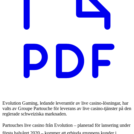
Evolution Gaming, ledande leverantör av live casino-lösningar, har
valts av Groupe Partouche för leverans av live casino-tjänster på den
reglerade schweiziska marknaden.
Partouches live casino från Evolution – planerad för lansering under
första halvåret 2020 – kommer att erbjuda gruppens kunder i