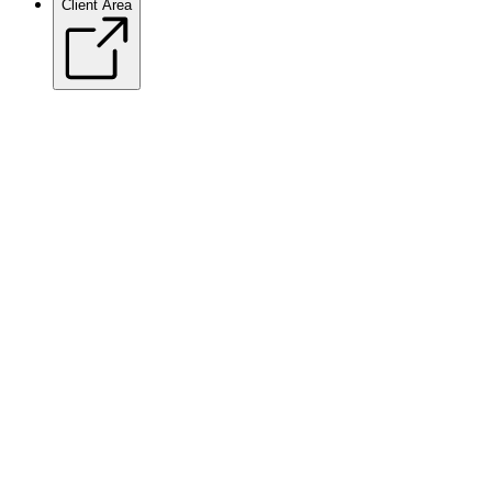
Client Area