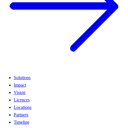
Solutions
Impact
Vision
Licences
Locations
Partners
Timeline