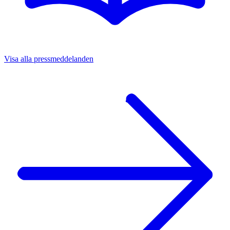
Visa alla pressmeddelanden