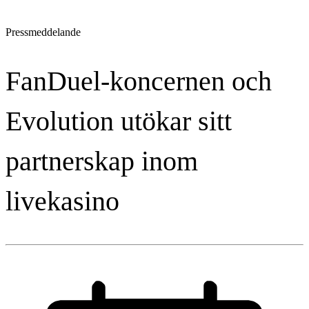
Pressmeddelande
FanDuel-koncernen och
Evolution utökar sitt
partnerskap inom
livekasino