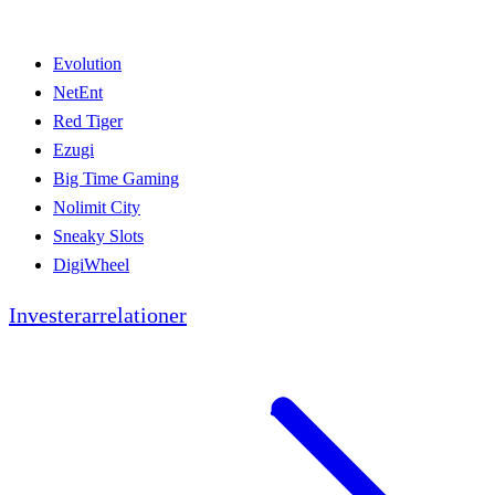
Evolution
NetEnt
Red Tiger
Ezugi
Big Time Gaming
Nolimit City
Sneaky Slots
DigiWheel
Investerarrelationer