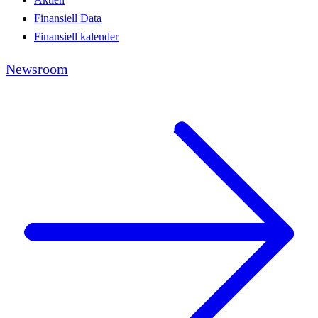
Finansiell Data
Finansiell kalender
Newsroom