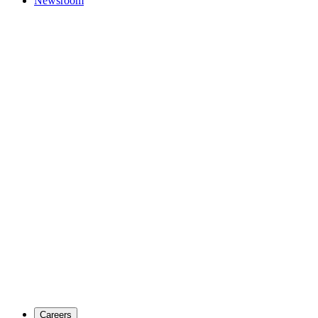
Newsroom
Careers