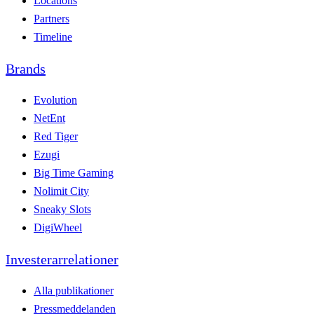
Locations
Partners
Timeline
Brands
Evolution
NetEnt
Red Tiger
Ezugi
Big Time Gaming
Nolimit City
Sneaky Slots
DigiWheel
Investerarrelationer
Alla publikationer
Pressmeddelanden