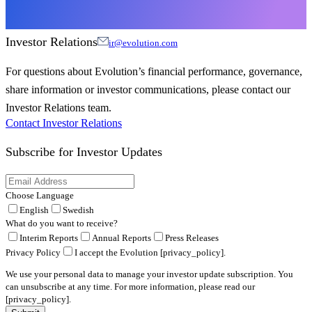
Investor Relations
ir@evolution.com
For questions about Evolution’s financial performance, governance,
share information or investor communications, please contact our
Investor Relations team.
Contact Investor Relations
Subscribe for
Investor Updates
Choose Language
English
Swedish
What do you want to receive?
Interim Reports
Annual Reports
Press Releases
Privacy Policy
I accept the Evolution [privacy_policy].
We use your personal data to manage your investor update subscription. You
can unsubscribe at any time. For more information, please read our
[privacy_policy].