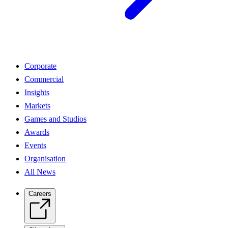
Corporate
Commercial
Insights
Markets
Games and Studios
Awards
Events
Organisation
All News
Careers