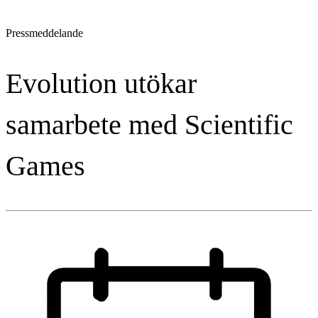
Pressmeddelande
Evolution utökar
samarbete med Scientific
Games