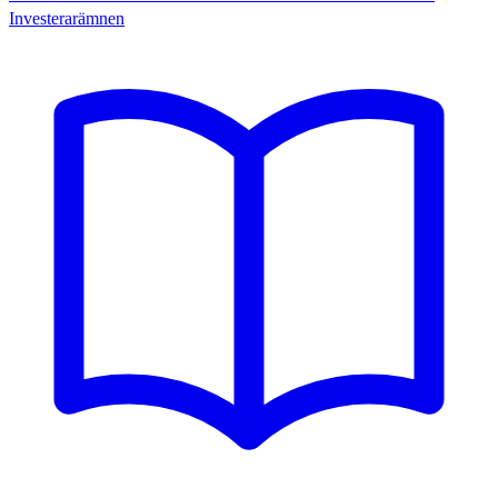
Investerarämnen