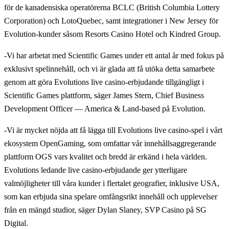
för de kanadensiska operatörerna BCLC (British Columbia Lottery
Corporation) och LotoQuebec, samt integrationer i New Jersey för
Evolution-kunder såsom Resorts Casino Hotel och Kindred Group.
-Vi har arbetat med Scientific Games under ett antal år med fokus på
exklusivt spelinnehåll, och vi är glada att få utöka detta samarbete
genom att göra Evolutions live casino-erbjudande tillgängligt i
Scientific Games plattform, säger James Stern, Chief Business
Development Officer — America & Land-based på Evolution.
-Vi är mycket nöjda att få lägga till Evolutions live casino-spel i vårt
ekosystem OpenGaming, som omfattar vår innehållsaggregerande
plattform OGS vars kvalitet och bredd är erkänd i hela världen.
Evolutions ledande live casino-erbjudande ger ytterligare
valmöjligheter till våra kunder i flertalet geografier, inklusive USA,
som kan erbjuda sina spelare omfångsrikt innehåll och upplevelser
från en mängd studior, säger Dylan Slaney, SVP Casino på SG
Digital.