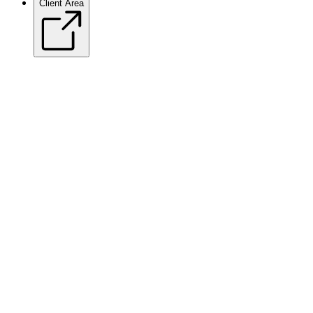
Client Area