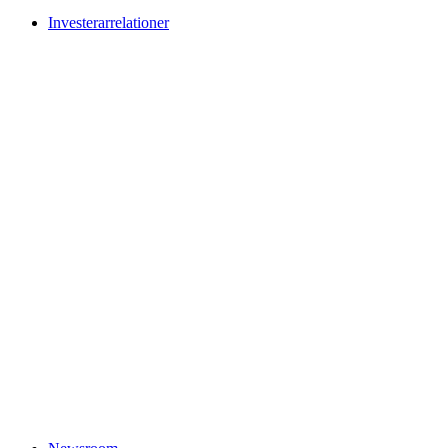
Investerarrelationer