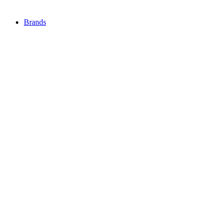
Brands