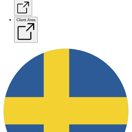
Client Area