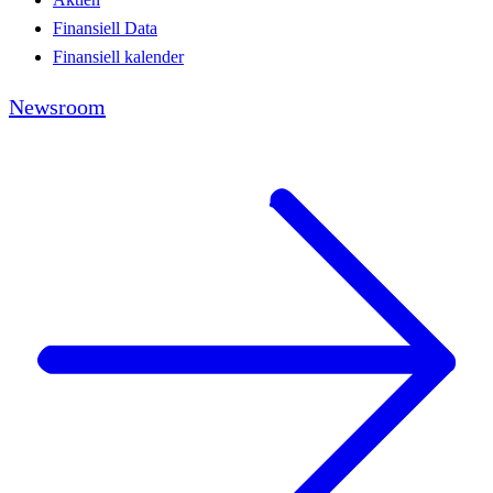
Finansiell Data
Finansiell kalender
Newsroom