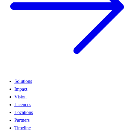
Solutions
Impact
Vision
Licences
Locations
Partners
Timeline