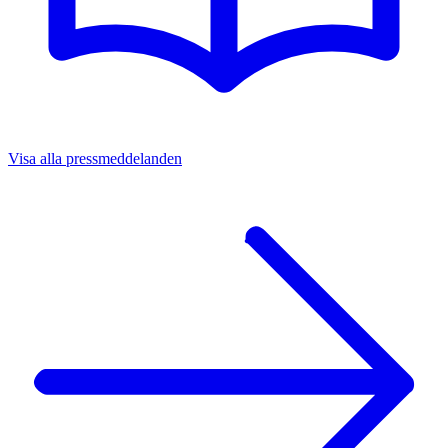
Visa alla pressmeddelanden