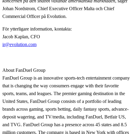
koncernen på den snabbt växande amerikanska marknaden
, säger
Johan Nordstrom, Chief Executive Officer Malta och Chief
Commercial Officer på Evolution.
För ytterligare information, kontakta:
Jacob Kaplan, CFO
ir@evolution.com
About FanDuel Group
FanDuel Group is an innovative sports-tech entertainment company
that is changing the way consumers engage with their favorite
sports, teams, and leagues. The premier gaming destination in the
United States, FanDuel Group consists of a portfolio of leading
brands across gaming, sports betting, daily fantasy sports, advance-
deposit wagering, and TV/media, including FanDuel, Betfair US,
and TVG. FanDuel Group has a presence across 45 states and 8.5
million customers. The company is based in New York with offices