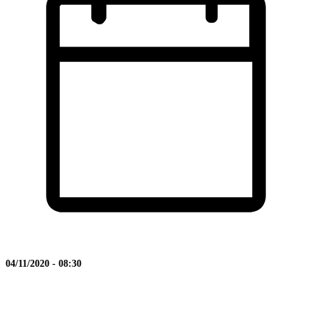
04/11/2020 - 08:30