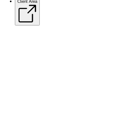
Client Area