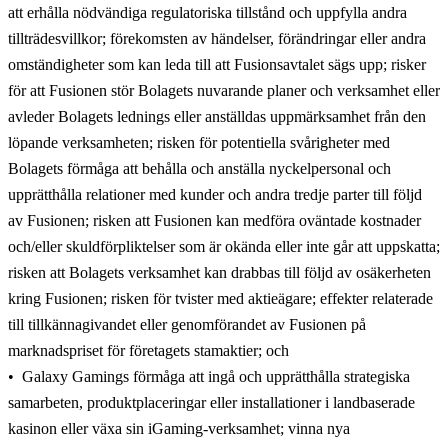
att erhålla nödvändiga regulatoriska tillstånd och uppfylla andra
tillträdesvillkor; förekomsten av händelser, förändringar eller andra
omständigheter som kan leda till att Fusionsavtalet sägs upp; risker
för att Fusionen stör Bolagets nuvarande planer och verksamhet eller
avleder Bolagets lednings eller anställdas uppmärksamhet från den
löpande verksamheten; risken för potentiella svårigheter med
Bolagets förmåga att behålla och anställa nyckelpersonal och
upprätthålla relationer med kunder och andra tredje parter till följd
av Fusionen; risken att Fusionen kan medföra oväntade kostnader
och/eller skuldförpliktelser som är okända eller inte går att uppskatta;
risken att Bolagets verksamhet kan drabbas till följd av osäkerheten
kring Fusionen; risken för tvister med aktieägare; effekter relaterade
till tillkännagivandet eller genomförandet av Fusionen på
marknadspriset för företagets stamaktier; och
Galaxy Gamings förmåga att ingå och upprätthålla strategiska
samarbeten, produktplaceringar eller installationer i landbaserade
kasinon eller växa sin iGaming-verksamhet; vinna nya