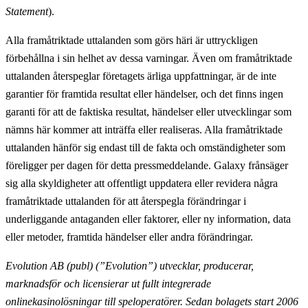
Statement
).
Alla framåtriktade uttalanden som görs häri är uttryckligen
förbehållna i sin helhet av dessa varningar.
Även om framåtriktade
uttalanden återspeglar företagets ärliga uppfattningar, är de inte
garantier för framtida resultat eller händelser
, och det finns ingen
garanti för att de faktiska resultat, händelser eller utvecklingar som
nämns här kommer att inträffa eller realiseras. Alla framåtriktade
uttalanden hänför sig endast till de fakta och omständigheter som
föreligger per dagen för detta pressmeddelande. Galaxy
frånsäger
sig alla skyldigheter att offentligt uppdatera eller revidera några
framåtriktade uttalanden för att återspegla förändringar i
underliggande antaganden eller faktorer, eller ny information, data
eller metoder, framtida händelser eller andra förändringar.
Evolution AB (publ) (”Evolution”) utvecklar, producerar,
marknadsför och licensierar ut fullt
integrerade
onlinekasinolösningar till speloperatörer. Sedan bolagets start 2006