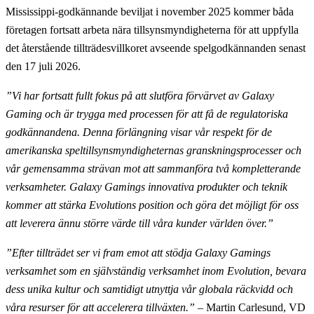
Mississippi-godkännande beviljat i november 2025 kommer båda
företagen fortsatt arbeta nära tillsynsmyndigheterna för att uppfylla
det återstående tillträdesvillkoret avseende spelgodkännanden senast
den 17 juli 2026.
”Vi har fortsatt fullt fokus på att slutföra förvärvet av Galaxy
Gaming och är trygga med processen för att få de regulatoriska
godkännandena. Denna förlängning visar vår respekt för de
amerikanska speltillsynsmyndigheternas granskningsprocesser och
vår gemensamma strävan mot att sammanföra två kompletterande
verksamheter. Galaxy Gamings innovativa produkter och teknik
kommer att stärka Evolutions position och göra det möjligt för oss
att leverera ännu större värde till våra kunder världen över.”
”Efter tillträdet ser vi fram emot att stödja Galaxy Gamings
verksamhet som en självständig verksamhet inom Evolution, bevara
dess unika kultur och samtidigt utnyttja vår globala räckvidd och
våra resurser för att accelerera tillväxten.”
– Martin Carlesund, VD