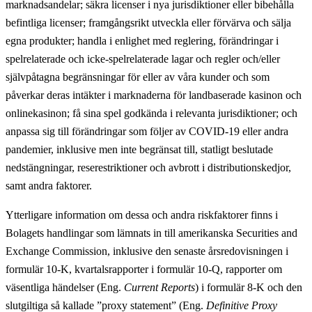
marknadsandelar; säkra licenser i nya jurisdiktioner eller bibehålla
befintliga licenser; framgångsrikt utveckla eller förvärva och sälja
egna produkter; handla i enlighet med reglering, förändringar i
spelrelaterade och icke-spelrelaterade lagar och regler och/eller
självpåtagna begränsningar för eller av våra kunder och som
påverkar deras intäkter i marknaderna för landbaserade kasinon och
onlinekasinon; få sina spel godkända i relevanta jurisdiktioner; och
anpassa sig till förändringar som följer av COVID-19 eller andra
pandemier, inklusive men inte begränsat till, statligt beslutade
nedstängningar, reserestriktioner och avbrott i distributionskedjor,
samt andra faktorer.
Ytterligare information om dessa och andra riskfaktorer finns i
Bolagets handlingar som lämnats in till amerikanska Securities and
Exchange Commission, inklusive den senaste årsredovisningen i
formulär 10-K, kvartalsrapporter i formulär 10-Q, rapporter om
väsentliga händelser (Eng.
Current Reports
) i formulär 8-K och den
slutgiltiga så kallade ”proxy statement” (Eng.
Definitive Proxy