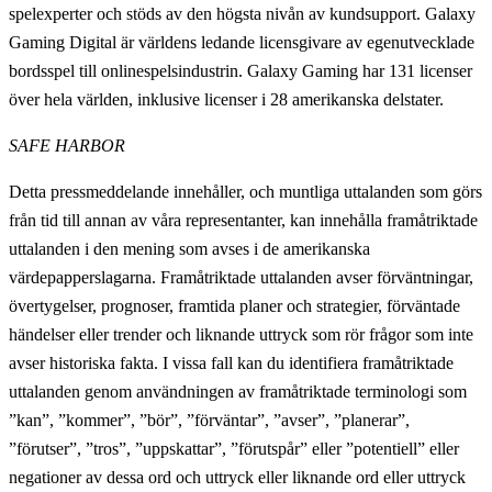
spelexperter och stöds av den högsta nivån av kundsupport. Galaxy
Gaming Digital är världens ledande licensgivare av egenutvecklade
bordsspel till onlinespelsindustrin. Galaxy Gaming har 131 licenser
över hela världen, inklusive licenser i 28 amerikanska delstater.
SAFE HARBOR
Detta pressmeddelande innehåller, och muntliga uttalanden som görs
från tid till annan av våra representanter, kan innehålla
framåtriktade
uttalanden i den mening som avses i de amerikanska
värdepapperslagarna. Framåtriktade uttalanden avser förväntningar,
övertygelser, prognoser, framtida planer och strategier, förväntade
händelser eller trender och liknande uttryck som rör frågor som inte
avser historiska fakta. I vissa fall kan du identifiera framåtriktade
uttalanden genom användningen av framåtriktade terminologi som
”kan”, ”kommer”, ”bör”, ”förväntar”, ”avser”, ”planerar”,
”förutser”, ”tros”, ”uppskattar”, ”förutspår” eller ”potentiell” eller
negationer av dessa ord och uttryck eller liknande ord eller uttryck