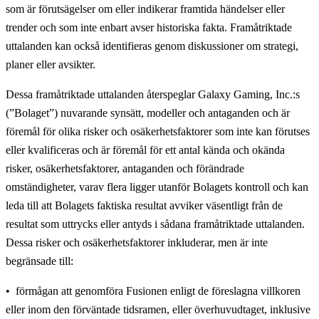
som är förutsägelser om eller indikerar framtida händelser eller
trender och som inte enbart avser historiska fakta. Framåtriktade
uttalanden kan också identifieras genom diskussioner om strategi,
planer eller avsikter.
Dessa framåtriktade uttalanden återspeglar Galaxy Gaming, Inc.:s
(”Bolaget”) nuvarande synsätt, modeller och antaganden och är
föremål för olika risker och osäkerhetsfaktorer som inte kan förutses
eller kvalificeras
och är föremål för ett antal kända och okända
risker, osäkerhetsfaktorer, antaganden och förändrade
omständigheter, varav flera ligger utanför Bolagets kontroll
och kan
leda till att Bolagets faktiska resultat avviker väsentligt från de
resultat som uttrycks eller antyds i sådana framåtriktade uttalanden.
Dessa risker och osäkerhetsfaktorer inkluderar, men är inte
begränsade till:
förmågan att genomföra Fusionen enligt de föreslagna villkoren
eller inom den förväntade tidsramen, eller överhuvudtaget, inklusive