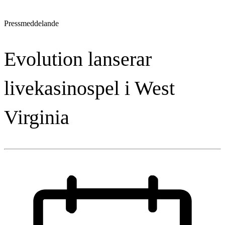
Pressmeddelande
Evolution lanserar
livekasinospel i West
Virginia