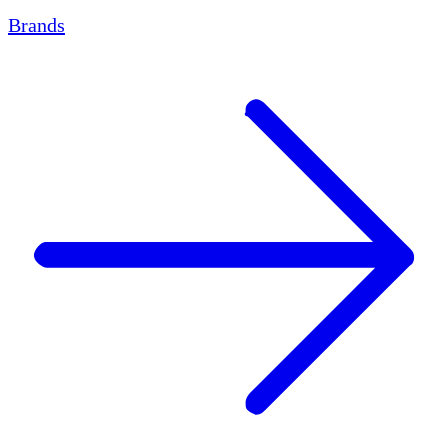
Brands