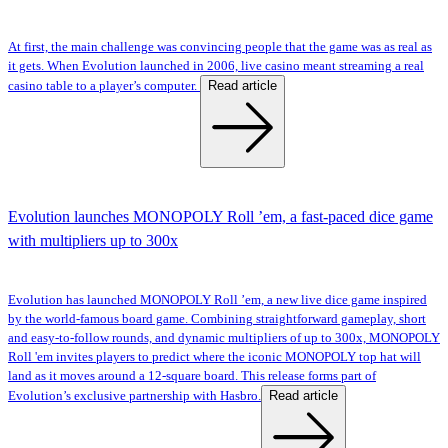
At first, the main challenge was convincing people that the game was as real as
it gets. When Evolution launched in 2006, live casino meant streaming a real
Read article
casino table to a player’s computer.
Evolution launches MONOPOLY Roll ’em, a fast-paced dice game
with multipliers up to 300x
Evolution has launched MONOPOLY Roll ’em, a new live dice game inspired
by the world-famous board game. Combining straightforward gameplay, short
and easy-to-follow rounds, and dynamic multipliers of up to 300x, MONOPOLY
Roll 'em invites players to predict where the iconic MONOPOLY top hat will
land as it moves around a 12-square board. This release forms part of
Read article
Evolution’s exclusive partnership with Hasbro.