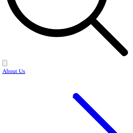
About Us