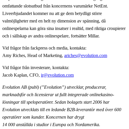
omfattande slotsutbud från koncernens varumärke NetEnt.
Liveerbjudandet kommer nu att ge dem betydligt större
valmöjligheter med en helt ny dimension av spänning, då
onlinespelarna kan göra sina insatser i realtid, med riktiga croupierer
och i sällskap av andra onlinespelare, fortsätter Millar.
Vid frågor från fackpress och media, kontakta:
Amy Riches, Head of Marketing,
ariches@evolution.com
Vid frågor från investerare, kontakta:
Jacob Kaplan, CFO,
ir@evolution.com
Evolution AB (publ) (”Evolution”) utvecklar, producerar,
marknadsför och licensierar ut fullt
integrerade onlinekasino-
lösningar till speloperatörer. Sedan bolagets start 2006 har
Evolution utvecklats till en ledande B2B-leverantör med över 600
operatörer som kunder. Koncernen har drygt
14 000
anställda i studior i Europa och Nordamerika.