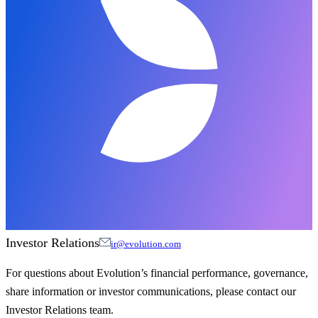
Investor Relations
ir@evolution.com
For questions about Evolution’s financial performance, governance,
share information or investor communications, please contact our
Investor Relations team.