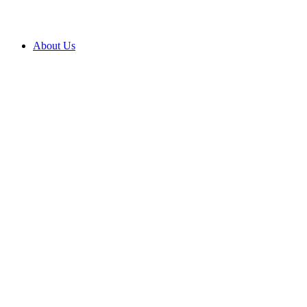
About Us