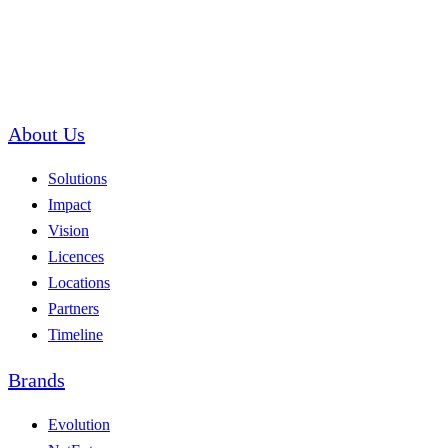
About Us
Solutions
Impact
Vision
Licences
Locations
Partners
Timeline
Brands
Evolution