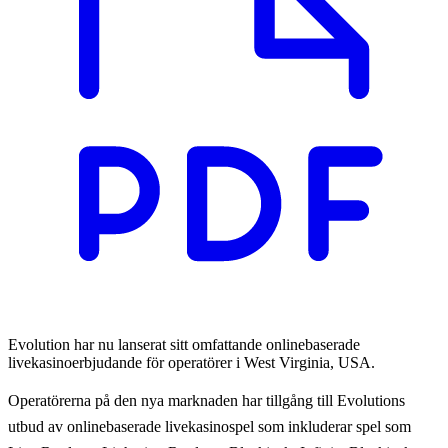
Evolution har nu lanserat sitt omfattande onlinebaserade
livekasinoerbjudande för operatörer i West Virginia, USA.
Operatörerna på den nya marknaden har tillgång till Evolutions
utbud av onlinebaserade livekasinospel som inkluderar spel som