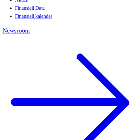
Finansiell Data
Finansiell kalender
Newsroom