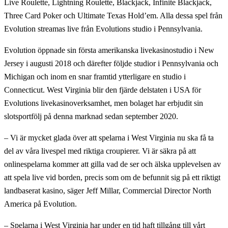
Live Roulette,
Lightning Roulette
, Blackjack, Infinite Blackjack,
Three Card Poker och Ultimate Texas Hold’em. Alla dessa spel från
Evolution streamas live från Evolutions studio i Pennsylvania.
Evolution öppnade sin första amerikanska livekasinostudio i New
Jersey i augusti 2018 och därefter följde studior i Pennsylvania och
Michigan och inom en snar framtid ytterligare en studio i
Connecticut. West Virginia blir den fjärde delstaten i USA för
Evolutions livekasinoverksamhet, men bolaget har erbjudit sin
slotsportfölj på denna marknad sedan september 2020.
– Vi är mycket glada över att spelarna i West Virginia nu ska få ta
del av våra livespel med riktiga croupierer. Vi är säkra på att
onlinespelarna kommer att gilla vad de ser och älska upplevelsen av
att spela live vid borden, precis som om de befunnit sig på ett riktigt
landbaserat kasino, säger Jeff Millar, Commercial Director North
America på Evolution.
– Spelarna i West Virginia har under en tid haft tillgång till vårt