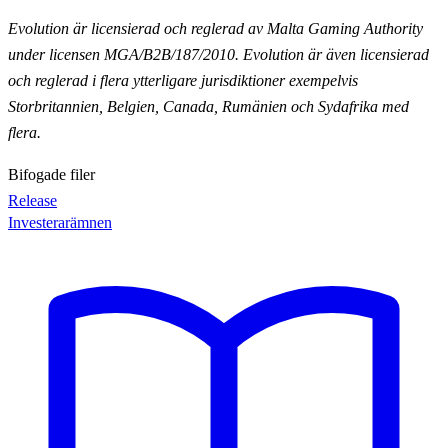
Evolution är licensierad och reglerad av Malta Gaming Authority
under licensen MGA/B2B/187/2010. Evolution är även licensierad
och reglerad i flera ytterligare jurisdiktioner exempelvis
Storbritannien, Belgien, Canada, Rumänien och Sydafrika med
flera.
Bifogade filer
Release
Investerarämnen