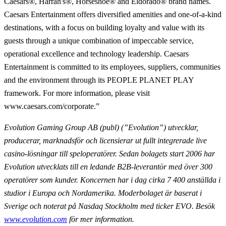
Caesars®, Harrah's®, Horseshoe® and Eldorado® brand names.
Caesars Entertainment offers diversified amenities and one-of-a-kind
destinations, with a focus on building loyalty and value with its
guests through a unique combination of impeccable service,
operational excellence and technology leadership. Caesars
Entertainment is committed to its employees, suppliers, communities
and the environment through its PEOPLE PLANET PLAY
framework. For more information, please visit
www.caesars.com/corporate.”
Evolution Gaming Group AB (publ) (”Evolution”) utvecklar,
producerar, marknadsför och licensierar ut fullt integrerade live
casino-lösningar till speloperatörer. Sedan bolagets start 2006 har
Evolution utvecklats till en ledande B2B-leverantör med över 300
operatörer som kunder. Koncernen har i dag cirka 7 400 anställda i
studior i Europa och Nordamerika. Moderbolaget är baserat i
Sverige och noterat på Nasdaq Stockholm med ticker EVO. Besök
www.evolution.com
för mer information.