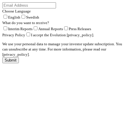
Choose Language
English
Swedish
What do you want to receive?
Interim Reports
Annual Reports
Press Releases
Privacy Policy
I accept the Evolution [privacy_policy].
We use your personal data to manage your investor update subscription. You
can unsubscribe at any time. For more information, please read our
[privacy_policy].
Submit