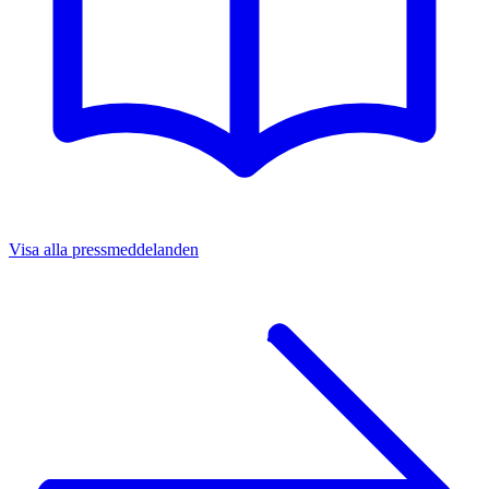
Visa alla pressmeddelanden