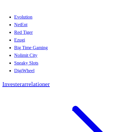
Evolution
NetEnt
Red Tiger
Ezugi
Big Time Gaming
Nolimit City
Sneaky Slots
DigiWheel
Investerarrelationer