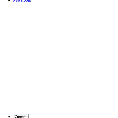
Newsroom
Careers