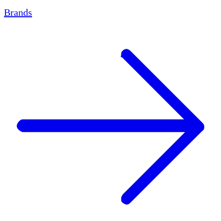
Brands