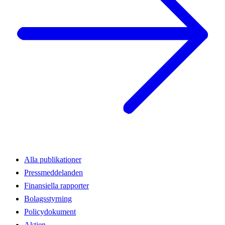
Alla publikationer
Pressmeddelanden
Finansiella rapporter
Bolagsstyrning
Policydokument
Aktien