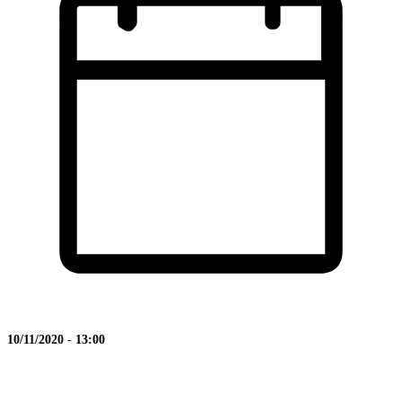
10/11/2020 - 13:00