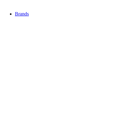
Brands