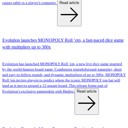
Read article
casino table to a player’s computer.
Evolution launches MONOPOLY Roll ’em, a fast-paced dice game
with multipliers up to 300x
Evolution has launched MONOPOLY Roll ’em, a new live dice game inspired
by the world-famous board game. Combining straightforward gameplay, short
and easy-to-follow rounds, and dynamic multipliers of up to 300x, MONOPOLY
Roll 'em invites players to predict where the iconic MONOPOLY top hat will
land as it moves around a 12-square board. This release forms part of
Read article
Evolution’s exclusive partnership with Hasbro.