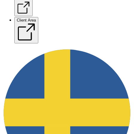
Client Area