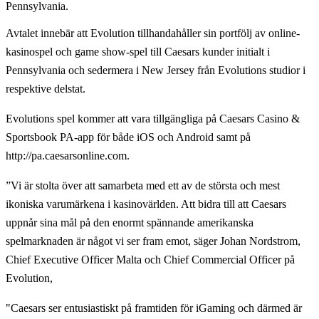
Pennsylvania.
Avtalet innebär att Evolution tillhandahåller sin portfölj av online-
kasinospel och game show-spel till Caesars kunder initialt i
Pennsylvania och sedermera i New Jersey från Evolutions studior i
respektive delstat.
Evolutions spel kommer att vara tillgängliga på Caesars Casino &
Sportsbook PA-app för både iOS och Android samt på
http://pa.caesarsonline.com.
”Vi är stolta över att samarbeta med ett av de största och mest
ikoniska varumärkena i kasinovärlden. Att bidra till att Caesars
uppnår sina mål på den enormt spännande amerikanska
spelmarknaden är något vi ser fram emot, säger Johan Nordstrom,
Chief Executive Officer Malta och Chief Commercial Officer på
Evolution,
"Caesars ser entusiastiskt på framtiden för iGaming och därmed är