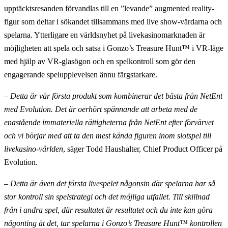
upptäcktsresanden förvandlas till en ”levande” augmented reality-
figur som deltar i sökandet tillsammans med live show-värdarna och
spelarna. Ytterligare en världsnyhet på livekasinomarknaden är
möjligheten att spela och satsa i Gonzo’s Treasure Hunt™ i VR-läge
med hjälp av VR-glasögon och en spelkontroll som gör den
engagerande spelupplevelsen ännu färgstarkare
.
–
Detta är vår första produkt som kombinerar det bästa från NetEnt
med Evolution. Det är oerhört spännande att arbeta med de
enastående immateriella rättigheterna från NetEnt efter förvärvet
och vi börjar med att ta den mest kända figuren inom slotspel till
livekasino-världen
, säger Todd Haushalter, Chief Product Officer på
Evolution.
–
Detta är även det första livespelet någonsin där spelarna har så
stor kontroll sin spelstrategi och det möjliga utfallet. Till skillnad
från i andra spel, där resultatet är resultatet och du inte kan göra
någonting åt det, tar spelarna i Gonzo’s Treasure Hunt™ kontrollen