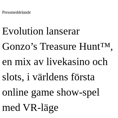
Pressmeddelande
Evolution lanserar
Gonzo’s Treasure Hunt™,
en mix av livekasino och
slots, i världens första
online game show-spel
med VR-läge