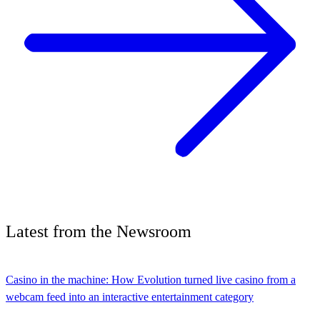
Latest
from the
Newsroom
Casino in the machine: How Evolution turned live casino from a
webcam feed into an interactive entertainment category