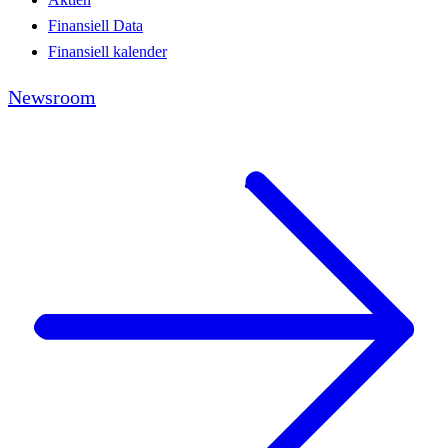
Finansiell Data
Finansiell kalender
Newsroom