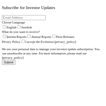
Subscribe for
Investor Updates
Choose Language
English
Swedish
What do you want to receive?
Interim Reports
Annual Reports
Press Releases
Privacy Policy
I accept the Evolution [privacy_policy].
We use your personal data to manage your investor update subscription. You
can unsubscribe at any time. For more information, please read our
[privacy_policy].
Submit