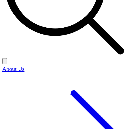
About Us