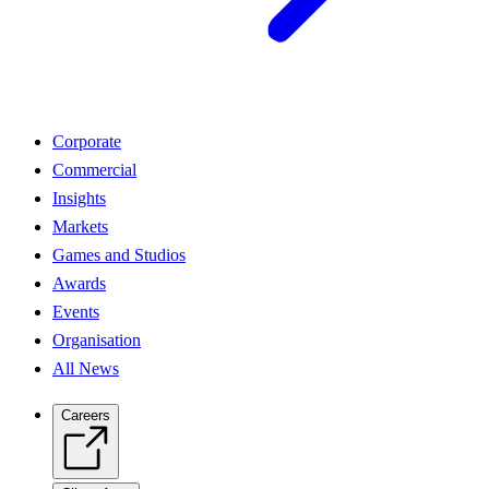
Corporate
Commercial
Insights
Markets
Games and Studios
Awards
Events
Organisation
All News
Careers