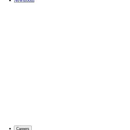
Newsroom
Careers