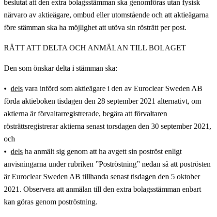
beslutat att den extra bolagsstämman ska genomföras utan fysisk
närvaro av aktieägare, ombud eller utomstående och att aktieägarna
före stämman ska ha möjlighet att utöva sin rösträtt per post.
RÄTT ATT DELTA OCH ANMÄLAN TILL BOLAGET
Den som önskar delta i stämman ska:
dels
vara införd som aktieägare i den av Euroclear Sweden AB
förda aktieboken tisdagen den 28 september 2021 alternativt, om
aktierna är förvaltarregistrerade, begära att förvaltaren
rösträttsregistrerar aktierna senast torsdagen den 30 september 2021,
och
dels
ha anmält sig genom att ha avgett sin poströst enligt
anvisningarna under rubriken ”Poströstning” nedan så att poströsten
är Euroclear Sweden AB tillhanda senast tisdagen den 5 oktober
2021. Observera att anmälan till den extra bolagsstämman enbart
kan göras genom poströstning.