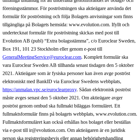
tillfälliga undantag för att underlätta genomförandet av bolags- och
föreningsstämmor. För poströstningen ska aktieägare använda det
formulär för poströstning och följa Bolagets anvisningar som finns
tillgängliga på Bolagets hemsida: www.evolution.com. Ifyllt och
undertecknat formulär för poströstning skickas med post till
Evolution AB (publ) “Extra bolagsstämma”, c/o Euroclear Sweden,
Box 191, 101 23 Stockholm eller genom e-post till
GeneralMeetingService@euroclear.com
. Komplett formulär ska
vara Euroclear Sweden AB tillhanda senast tisdagen den 5 oktober
2021. Aktieägare som är fysiska personer kan även avge poströst
elektroniskt med BankID via Euroclear Swedens webbplats,
https://anmalan.vpc.se/euroclearproxy
. Sådan elektronisk poströst
måste avges senast den 5 oktober 2021. Om aktieägare avger
poströst genom ombud ska fullmakt biläggas formuläret. Ett
fullmaktsformulär finns på bolagets webbplats,
www.evolution.com
.
Fullmaktsformuläret kan också erhållas hos bolaget eller beställas
via e-post till ir@evolution.com. Om aktieägaren är en juridisk
person ska registreringsbevis eller annan behörighetshandling