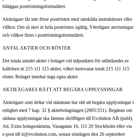
biläggas poströstningsformuläret.
Aktieägare får inte förse poströsten med särskilda instruktioner eller
villkor. Om så sker är hela poströsten ogiltig. Ytterligare anvisningar
och villkor finns i poströstningsformuläret.
ANTAL AKTIER OCH RÖSTER
Det totala antalet aktier i bolaget vid tidpunkten för utfärdandet av
kallelsen är 215 111 115 aktier, vilket motsvarar totalt 215 111 115
röster. Bolaget innehar inga egna aktier.
AKTIEÄGARES RÄTT ATT BEGÄRA UPPLYSNINGAR
Aktieägare som deltar vid stämman har rätt att begära upplysningar i
enlighet med 7 kap. 32 § aktiebolagslagen (2005:551). Begäran om
sådana upplysningar ska lämnas skriftligen till Evolution AB (publ),
Att. Extra bolagsstämma, Vasagatan 16, 111 20 Stockholm eller via
e-post till ir@evolution.com, senast söndagen den 26 september