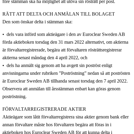
före stämman ska ha möjlighet att utöva sin rösträtt per post.
RÄTT ATT DELTA OCH ANMÄLAN TILL BOLAGET
Den som önskar delta i stämman ska:
dels vara införd som aktieägare i den av Euroclear Sweden AB
förda aktieboken torsdag den
31 mars 2022 alternativt, om aktierna
är förvaltarregistrerade, begära att förvaltaren
rösträttsregistrerar
aktierna senast måndag den 4 april 2022, och
dels ha anmält sig genom att ha avgett sin poströst enligt
anvisningarna under rubriken
”Poströstning” nedan så att poströsten
är Euroclear Sweden AB tillhanda senast torsdag den
7 april 2022.
Observera att anmälan till årsstämman enbart kan göras genom
poströstning.
FÖRVALTARREGISTRERADE AKTIER
Aktieägare som låtit förvaltarregistrera sina aktier genom bank eller
annan förvaltare måste hos förvaltaren begära att föras in i
aktieboken hos Euroclear Sweden AB för att kunna delta i