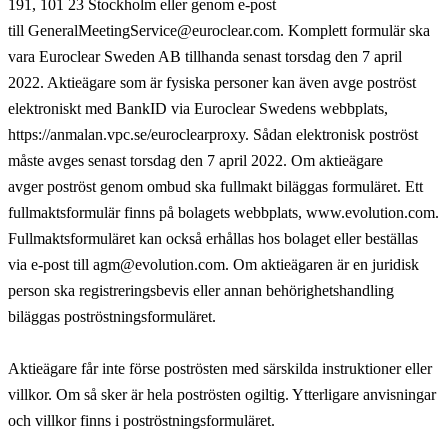
191, 101 23 Stockholm eller genom e-post
till GeneralMeetingService@euroclear.com. Komplett formulär ska
vara Euroclear Sweden AB tillhanda senast torsdag den 7 april
2022. Aktieägare som är fysiska personer kan även avge poströst
elektroniskt med BankID via Euroclear Swedens webbplats,
https://anmalan.vpc.se/euroclearproxy. Sådan elektronisk poströst
måste avges senast torsdag den 7 april 2022. Om aktieägare
avger poströst genom ombud ska fullmakt biläggas formuläret. Ett
fullmaktsformulär finns på bolagets webbplats, www.evolution.com.
Fullmaktsformuläret kan också erhållas hos bolaget eller beställas
via e-post till agm@evolution.com. Om aktieägaren är en juridisk
person ska registreringsbevis eller annan behörighetshandling
biläggas poströstningsformuläret.
Aktieägare får inte förse poströsten med särskilda instruktioner eller
villkor. Om så sker är hela poströsten ogiltig. Ytterligare anvisningar
och villkor finns i poströstningsformuläret.