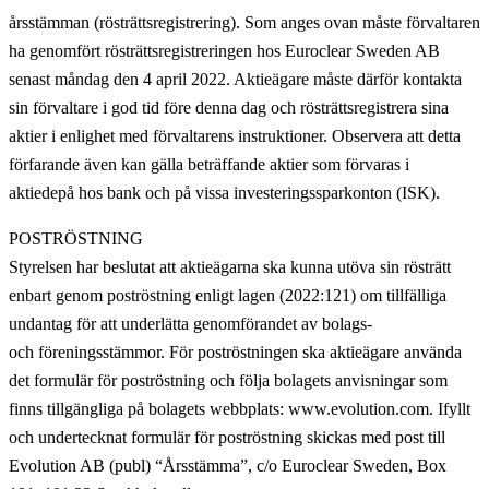
årsstämman (rösträttsregistrering). Som anges ovan måste förvaltaren
ha genomfört rösträttsregistreringen hos Euroclear Sweden AB
senast måndag den 4 april 2022. Aktieägare måste därför kontakta
sin förvaltare i god tid före denna dag och rösträttsregistrera sina
aktier i enlighet med förvaltarens instruktioner. Observera att detta
förfarande även kan gälla beträffande aktier som förvaras i
aktiedepå hos bank och på vissa investeringssparkonton (ISK).
POSTRÖSTNING
Styrelsen har beslutat att aktieägarna ska kunna utöva sin rösträtt
enbart genom poströstning enligt lagen (2022:121) om tillfälliga
undantag för att underlätta genomförandet av bolags-
och föreningsstämmor. För poströstningen ska aktieägare använda
det formulär för poströstning och följa bolagets anvisningar som
finns tillgängliga på bolagets webbplats: www.evolution.com. Ifyllt
och undertecknat formulär för poströstning skickas med post till
Evolution AB (publ) “Årsstämma”, c/o Euroclear Sweden, Box