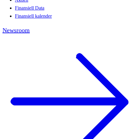
Finansiell Data
Finansiell kalender
Newsroom