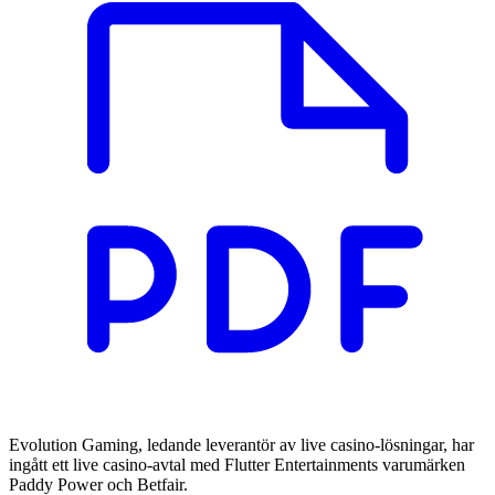
Evolution Gaming, ledande leverantör av live casino-lösningar, har
ingått ett live casino-avtal med Flutter Entertainments varumärken
Paddy Power och Betfair.