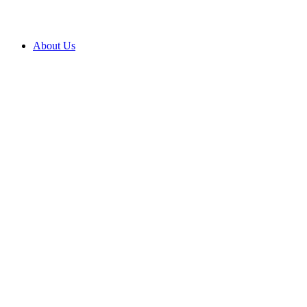
About Us