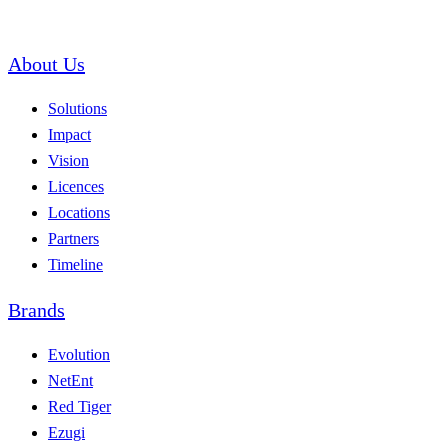
About Us
Solutions
Impact
Vision
Licences
Locations
Partners
Timeline
Brands
Evolution
NetEnt
Red Tiger
Ezugi