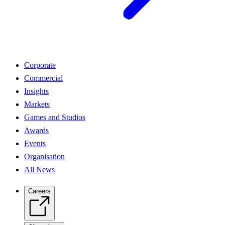
Corporate
Commercial
Insights
Markets
Games and Studios
Awards
Events
Organisation
All News
Careers