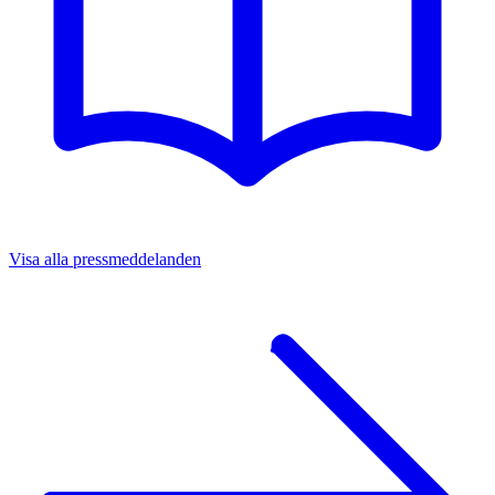
Visa alla pressmeddelanden