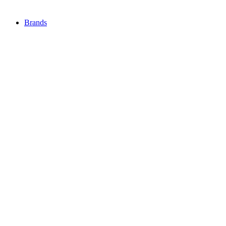
Brands