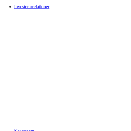
Investerarrelationer