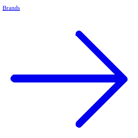
Brands