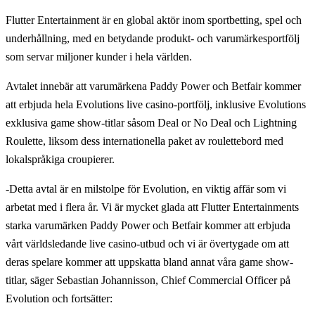
Flutter Entertainment är en global aktör inom sportbetting, spel och
underhållning, med en betydande produkt- och varumärkesportfölj
som servar miljoner kunder i hela världen.
Avtalet innebär att varumärkena Paddy Power och Betfair kommer
att erbjuda hela Evolutions live casino-portfölj, inklusive Evolutions
exklusiva game show-titlar såsom Deal or No Deal och Lightning
Roulette, liksom dess internationella paket av roulettebord med
lokalspråkiga croupierer.
-Detta avtal är en milstolpe för Evolution, en viktig affär som vi
arbetat med i flera år. Vi är mycket glada att Flutter Entertainments
starka varumärken Paddy Power och Betfair kommer att erbjuda
vårt världsledande live casino-utbud och vi är övertygade om att
deras spelare kommer att uppskatta bland annat våra game show-
titlar, säger Sebastian Johannisson, Chief Commercial Officer på
Evolution och fortsätter: