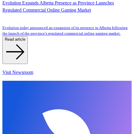
Evolution Expands Alberta Presence as Province Launches
Regulated Commercial Online Gaming Market
Evolution today announced an expansion of its presence in Alberta following
the launch of the province’s regulated commercial online gaming market.
Read article
Visit Newsroom