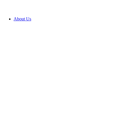
About Us