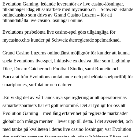
Evolution Gaming, ledande leverantör av live casino-lösningar,
tillkännager idag ett samarbete med mycasino.ch – Schweiz ledande
onlinekasino som drivs av Grand Casino Luzern – för att
tillhandahålla live casino-lösningar online.
Evolutions prisbelönta live casino-spel görs tillgängliga för
mycasino.ch:s kunder på Schweiz återreglerade spelmarknad.
Grand Casino Luzerns onlinetjänst möjliggör för kunder att kunna
spela Evolutions live-spel, inklusive exklusiva titlar som Lightning
Dice, Dream Catcher och Football Studio, samt Roulette och
Baccarat från Evolutions omfattande och prisbelönta spelportfölj för
smartphones, surfplattor och datorer.
-En viktig del av vårt lands nya spelreglering är att operatörernas
samarbetspartners har ett gott renommé. Det är tydligt för oss att
Evolution Gaming – med lång erfarenhet på reglerade marknader
globalt och många meriter – lever upp till detta. I det avseendet, och
med tanke på kvaliteten i deras live casino-lösningar, var Evolution