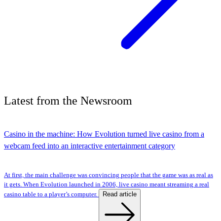
Latest
from the
Newsroom
Casino in the machine: How Evolution turned live casino from a
webcam feed into an interactive entertainment category
At first, the main challenge was convincing people that the game was as real as
it gets. When Evolution launched in 2006, live casino meant streaming a real
Read article
casino table to a player’s computer.