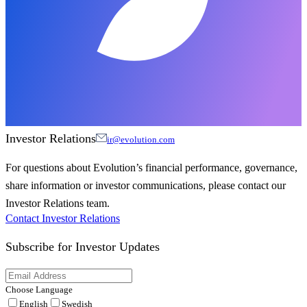
Investor Relations
ir@evolution.com
For questions about Evolution’s financial performance, governance,
share information or investor communications, please contact our
Investor Relations team.
Contact Investor Relations
Subscribe for
Investor Updates
Choose Language
English
Swedish