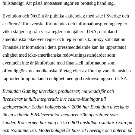
fullständigt. Att påstå motsatsen utgör en brottslig handling.
Evolution och NetEnt är publika aktiebolag med säte i Sverige och
är föremål för svenska förfarande- och informationsgivningsregler
vilka skiljer sig från vissa regler som gäller i USA, däribland
amerikanska takeover-regler och regler om s.k. proxy solicitation.
Finansiell information i detta pressmeddelande kan ha upprättats i
enlighet med icke-amerikanska redovisningsstandarder som
eventuellt inte är jämförbara med finansiell information som
offentliggörs av amerikanska företag eller av företag vars finansiella
rapporter är upprättade i enlighet med god redovisningssed i USA.
Evolution Gaming utvecklar, producerar, marknadsför och
licensierar ut fullt integrerade live casino-lösningar till
speloperatörer. Sedan bolagets start 2006 har Evolution utvecklats
till en ledande B2B-leverantör med över 300 operatörer som
kunder. Koncernen har idag cirka 6 800 anställda i studior i Europa
och Nordamerika. Moderbolaget är baserat i Sverige och noterat på