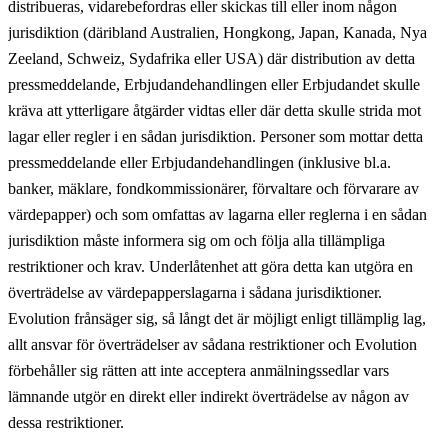
distribueras, vidarebefordras eller skickas till eller inom någon
jurisdiktion (däribland Australien, Hongkong, Japan, Kanada, Nya
Zeeland, Schweiz, Sydafrika eller USA) där distribution av detta
pressmeddelande, Erbjudandehandlingen eller Erbjudandet skulle
kräva att ytterligare åtgärder vidtas eller där detta skulle strida mot
lagar eller regler i en sådan jurisdiktion. Personer som mottar detta
pressmeddelande eller Erbjudandehandlingen (inklusive bl.a.
banker, mäklare, fondkommissionärer, förvaltare och förvarare av
värdepapper) och som omfattas av lagarna eller reglerna i en sådan
jurisdiktion måste informera sig om och följa alla tillämpliga
restriktioner och krav. Underlåtenhet att göra detta kan utgöra en
överträdelse av värdepapperslagarna i sådana jurisdiktioner.
Evolution frånsäger sig, så långt det är möjligt enligt tillämplig lag,
allt ansvar för överträdelser av sådana restriktioner och Evolution
förbehåller sig rätten att inte acceptera anmälningssedlar vars
lämnande utgör en direkt eller indirekt överträdelse av någon av
dessa restriktioner.