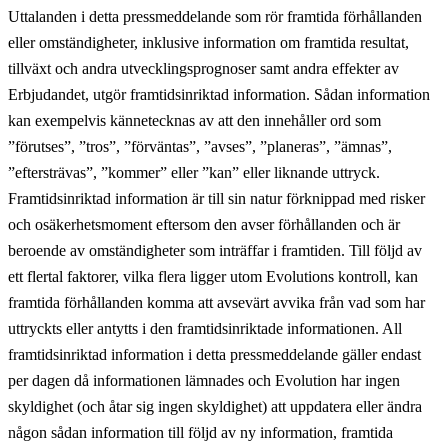
Uttalanden i detta pressmeddelande som rör framtida förhållanden
eller omständigheter, inklusive information om framtida resultat,
tillväxt och andra utvecklingsprognoser samt andra effekter av
Erbjudandet, utgör framtidsinriktad information. Sådan information
kan exempelvis kännetecknas av att den innehåller ord som
”förutses”, ”tros”, ”förväntas”, ”avses”, ”planeras”, ”ämnas”,
”eftersträvas”, ”kommer” eller ”kan” eller liknande uttryck.
Framtidsinriktad information är till sin natur förknippad med risker
och osäkerhetsmoment eftersom den avser förhållanden och är
beroende av omständigheter som inträffar i framtiden. Till följd av
ett flertal faktorer, vilka flera ligger utom Evolutions kontroll, kan
framtida förhållanden komma att avsevärt avvika från vad som har
uttryckts eller antytts i den framtidsinriktade informationen. All
framtidsinriktad information i detta pressmeddelande gäller endast
per dagen då informationen lämnades och Evolution har ingen
skyldighet (och åtar sig ingen skyldighet) att uppdatera eller ändra
någon sådan information till följd av ny information, framtida