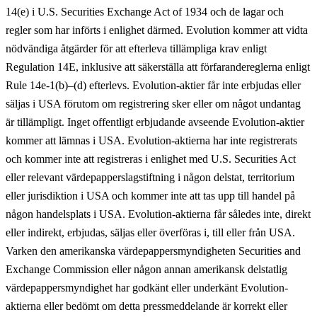
14(e) i U.S. Securities Exchange Act of 1934 och de lagar och
regler som har införts i enlighet därmed. Evolution kommer att vidta
nödvändiga åtgärder för att efterleva tillämpliga krav enligt
Regulation 14E, inklusive att säkerställa att förfarandereglerna enligt
Rule 14e-1(b)–(d) efterlevs. Evolution-aktier får inte erbjudas eller
säljas i USA förutom om registrering sker eller om något undantag
är tillämpligt. Inget offentligt erbjudande avseende Evolution-aktier
kommer att lämnas i USA. Evolution-aktierna har inte registrerats
och kommer inte att registreras i enlighet med U.S. Securities Act
eller relevant värdepapperslagstiftning i någon delstat, territorium
eller jurisdiktion i USA och kommer inte att tas upp till handel på
någon handelsplats i USA. Evolution-aktierna får således inte, direkt
eller indirekt, erbjudas, säljas eller överföras i, till eller från USA.
Varken den amerikanska värdepappersmyndigheten Securities and
Exchange Commission eller någon annan amerikansk delstatlig
värdepappersmyndighet har godkänt eller underkänt Evolution-
aktierna eller bedömt om detta pressmeddelande är korrekt eller