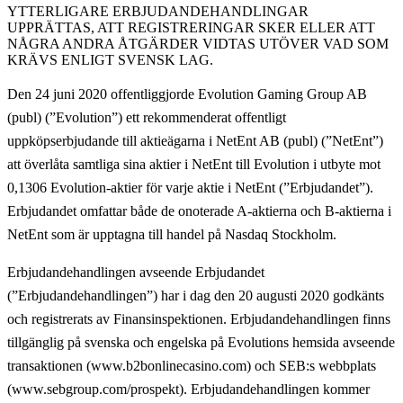
YTTERLIGARE ERBJUDANDE­HANDLINGAR
UPPRÄTTAS, ATT REGISTRERINGAR SKER ELLER ATT
NÅGRA ANDRA ÅTGÄRDER VIDTAS UTÖVER VAD SOM
KRÄVS ENLIGT SVENSK LAG.
Den 24 juni 2020 offentliggjorde Evolution Gaming Group AB
(publ) (”
Evolution
”) ett rekommenderat offentligt
uppköpserbjudande till aktieägarna i NetEnt AB (publ) (”
NetEnt
”)
att överlåta samtliga sina aktier i NetEnt till Evolution i utbyte mot
0,1306 Evolution-aktier för varje aktie i NetEnt (”
Erbjudandet
”).
Erbjudandet omfattar både de onoterade A-aktierna och B-aktierna i
NetEnt som är upptagna till handel på Nasdaq Stockholm.
Erbjudandehandlingen avseende Erbjudandet
(”
Erbjudandehandlingen
”) har i dag den 20 augusti 2020 godkänts
och registrerats av Finansinspektionen. Erbjudandehandlingen finns
tillgänglig på svenska och engelska på Evolutions hemsida avseende
transaktionen (www.b2bonlinecasino.com) och SEB:s webbplats
(www.sebgroup.com/prospekt). Erbjudandehandlingen kommer