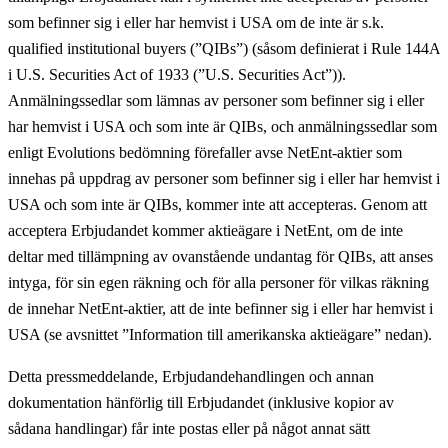
som befinner sig i eller har hemvist i USA om de inte är s.k.
qualified institutional buyers (”
QIBs
”) (såsom definierat i Rule 144A
i U.S. Securities Act of 1933 (”
U.S. Securities Act
”)).
Anmälningssedlar som lämnas av personer som befinner sig i eller
har hemvist i USA och som inte är QIBs, och anmälningssedlar som
enligt Evolutions bedömning förefaller avse NetEnt-aktier som
innehas på uppdrag av personer som befinner sig i eller har hemvist i
USA och som inte är QIBs, kommer inte att accepteras. Genom att
acceptera Erbjudandet kommer aktieägare i NetEnt, om de inte
deltar med tillämpning av ovanstående undantag för QIBs, att anses
intyga, för sin egen räkning och för alla personer för vilkas räkning
de innehar NetEnt-aktier, att de inte befinner sig i eller har hemvist i
USA (se avsnittet ”Information till amerikanska aktieägare” nedan).
Detta pressmeddelande, Erbjudandehandlingen och annan
dokumentation hänförlig till Erbjudandet (inklusive kopior av
sådana handlingar) får inte postas eller på något annat sätt