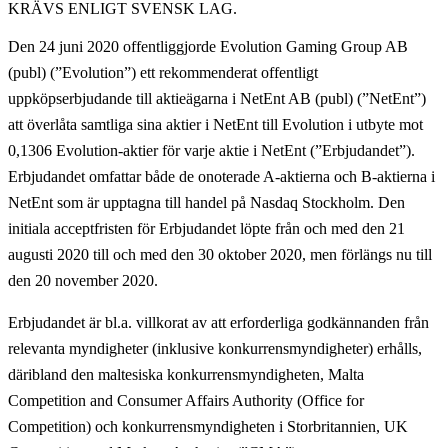
KRÄVS ENLIGT SVENSK LAG.
Den 24 juni 2020 offentliggjorde Evolution Gaming Group AB
(publ) (”
Evolution
”) ett rekommenderat offentligt
uppköpserbjudande till aktieägarna i NetEnt AB (publ) (”
NetEnt
”)
att överlåta samtliga sina aktier i NetEnt till Evolution i utbyte mot
0,1306 Evolution-aktier för varje aktie i NetEnt (”
Erbjudandet
”).
Erbjudandet omfattar både de onoterade A-aktierna och B-aktierna i
NetEnt som är upptagna till handel på Nasdaq Stockholm. Den
initiala acceptfristen för Erbjudandet löpte från och med den 21
augusti 2020 till och med den 30 oktober 2020, men förlängs nu till
den 20 november 2020.
Erbjudandet är bl.a. villkorat av att erforderliga godkännanden från
relevanta myndigheter (inklusive konkurrensmyndigheter) erhålls,
däribland den maltesiska konkurrensmyndigheten, Malta
Competition and Consumer Affairs Authority (Office for
Competition) och konkurrensmyndigheten i Storbritannien, UK