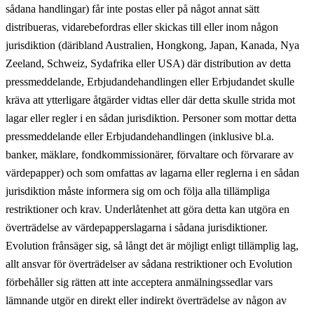
sådana handlingar) får inte postas eller på något annat sätt
distribueras, vidarebefordras eller skickas till eller inom någon
jurisdiktion (däribland Australien, Hongkong, Japan, Kanada, Nya
Zeeland, Schweiz, Sydafrika eller USA) där distribution av detta
pressmeddelande, Erbjudandehandlingen eller Erbjudandet skulle
kräva att ytterligare åtgärder vidtas eller där detta skulle strida mot
lagar eller regler i en sådan jurisdiktion. Personer som mottar detta
pressmeddelande eller Erbjudandehandlingen (inklusive bl.a.
banker, mäklare, fondkommissionärer, förvaltare och förvarare av
värdepapper) och som omfattas av lagarna eller reglerna i en sådan
jurisdiktion måste informera sig om och följa alla tillämpliga
restriktioner och krav. Underlåtenhet att göra detta kan utgöra en
överträdelse av värdepapperslagarna i sådana jurisdiktioner.
Evolution frånsäger sig, så långt det är möjligt enligt tillämplig lag,
allt ansvar för överträdelser av sådana restriktioner och Evolution
förbehåller sig rätten att inte acceptera anmälningssedlar vars
lämnande utgör en direkt eller indirekt överträdelse av någon av