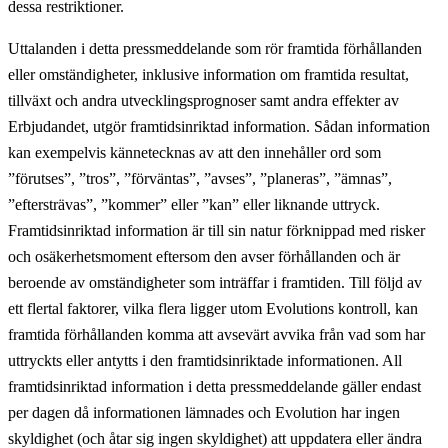
dessa restriktioner.
Uttalanden i detta pressmeddelande som rör framtida förhållanden
eller omständigheter, inklusive information om framtida resultat,
tillväxt och andra utvecklingsprognoser samt andra effekter av
Erbjudandet, utgör framtidsinriktad information. Sådan information
kan exempelvis kännetecknas av att den innehåller ord som
”förutses”, ”tros”, ”förväntas”, ”avses”, ”planeras”, ”ämnas”,
”eftersträvas”, ”kommer” eller ”kan” eller liknande uttryck.
Framtidsinriktad information är till sin natur förknippad med risker
och osäkerhetsmoment eftersom den avser förhållanden och är
beroende av omständigheter som inträffar i framtiden. Till följd av
ett flertal faktorer, vilka flera ligger utom Evolutions kontroll, kan
framtida förhållanden komma att avsevärt avvika från vad som har
uttryckts eller antytts i den framtidsinriktade informationen. All
framtidsinriktad information i detta pressmeddelande gäller endast
per dagen då informationen lämnades och Evolution har ingen
skyldighet (och åtar sig ingen skyldighet) att uppdatera eller ändra