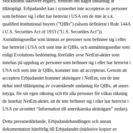
Stockholms takeover-regler), förutom om något undantag är
tillämpligt. Erbjudandet kan i synnerhet inte accepteras av personer
som befinner sig i eller har hemvist i USA om de inte är s.k.
qualified institutional buyers (”
QIBs
”) (såsom definierat i Rule 144A
i U.S. Securities Act of 1933 (”
U.S. Securities Act
”)).
Anmälningssedlar som lämnas av personer som befinner sig i eller
har hemvist i USA och som inte är QIBs, och anmälningssedlar som
enligt Evolutions bedömning förefaller avse NetEnt-aktier som
innehas på uppdrag av personer som befinner sig i eller har hemvist i
USA och som inte är QIBs, kommer inte att accepteras. Genom att
acceptera Erbjudandet kommer aktieägare i NetEnt, om de inte
deltar med tillämpning av ovanstående undantag för QIBs, att anses
intyga, för sin egen räkning och för alla personer för vilkas räkning
de innehar NetEnt-aktier, att de inte befinner sig i eller har hemvist i
USA (se avsnittet ”Information till amerikanska aktieägare” nedan).
Detta pressmeddelande, Erbjudandehandlingen och annan
dokumentation hänförlig till Erbjudandet (inklusive kopior av