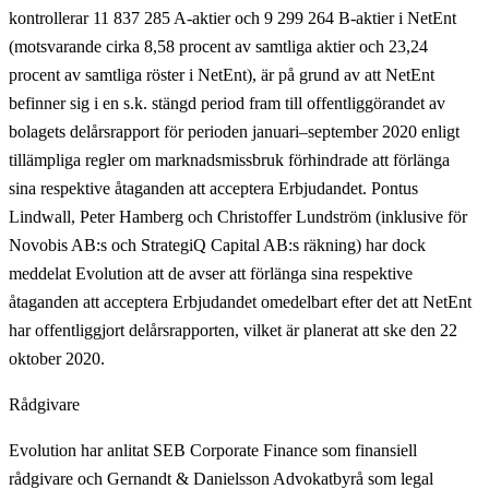
kontrollerar 11 837 285 A-aktier och 9 299 264 B-aktier i NetEnt
(motsvarande cirka 8,58 procent av samtliga aktier och 23,24
procent av samtliga röster i NetEnt), är på grund av att NetEnt
befinner sig i en s.k. stängd period fram till offentliggörandet av
bolagets delårsrapport för perioden januari–september 2020 enligt
tillämpliga regler om marknadsmissbruk förhindrade att förlänga
sina respektive åtaganden att acceptera Erbjudandet. Pontus
Lindwall, Peter Hamberg och Christoffer Lundström (inklusive för
Novobis AB:s och StrategiQ Capital AB:s räkning) har dock
meddelat Evolution att de avser att förlänga sina respektive
åtaganden att acceptera Erbjudandet omedelbart efter det att NetEnt
har offentliggjort delårsrapporten, vilket är planerat att ske den 22
oktober 2020.
Rådgivare
Evolution har anlitat SEB Corporate Finance som finansiell
rådgivare och Gernandt & Danielsson Advokatbyrå som legal