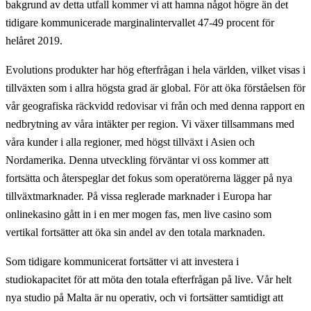
bakgrund av detta utfall kommer vi att hamna något högre än det
tidigare kommunicerade marginalintervallet 47-49 procent för
helåret 2019.
Evolutions produkter har hög efterfrågan i hela världen, vilket visas i
tillväxten som i allra högsta grad är global. För att öka förståelsen för
vår geografiska räckvidd redovisar vi från och med denna rapport en
nedbrytning av våra intäkter per region. Vi växer tillsammans med
våra kunder i alla regioner, med högst tillväxt i Asien och
Nordamerika. Denna utveckling förväntar vi oss kommer att
fortsätta och återspeglar det fokus som operatörerna lägger på nya
tillväxtmarknader. På vissa reglerade marknader i Europa har
onlinekasino gått in i en mer mogen fas, men live casino som
vertikal fortsätter att öka sin andel av den totala marknaden.
Som tidigare kommunicerat fortsätter vi att investera i
studiokapacitet för att möta den totala efterfrågan på live. Vår helt
nya studio på Malta är nu operativ, och vi fortsätter samtidigt att