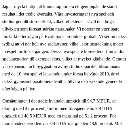
Jag är mycket nöjd att kunna rapportera ett genomgående starkt
resultat i det tredje kvartalet. Våra investeringar i nya spel och
studior ger allt större effekt, vilket reflekteras i såväl den höga
tillväxten som fortsatt stärkta marginaler. Vi noterar en ytterligare
förstärkt efterfrågan på Evolutions produkter globalt. Vi ser nu också
tydligt att vi når helt nya spelartyper, vilka i stor utsträckning möter
livespel för första gången. Dessa nya spelare konverterar från andra
spelkategorier, till exempel slots, vilket är mycket glädjande. Genom
vår expansion och byggnation av ny studiokapacitet, tillsammans
med de 10 nya spel vi lanserade under första halvåret 2019, är vi
också gynnsamt positionerade att ta tillvara den växande generella
efterfrågan på live.
Omsättningen i det tredje kvartalet uppgick till 94,7 MEUR, en
ökning med 47 procent jämfört med föregående år. EBITDA
uppgick till 48,5 MEUR med en marginal på 51,2 procent. För
niomånadersperioden var EBITDA-marginalen 48,9 procent. Mot