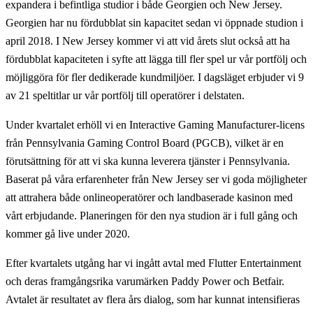
expandera i befintliga studior i både Georgien och New Jersey.
Georgien har nu fördubblat sin kapacitet sedan vi öppnade studion i
april 2018. I New Jersey kommer vi att vid årets slut också att ha
fördubblat kapaciteten i syfte att lägga till fler spel ur vår portfölj och
möjliggöra för fler dedikerade kundmiljöer. I dagsläget erbjuder vi 9
av 21 speltitlar ur vår portfölj till operatörer i delstaten.
Under kvartalet erhöll vi en Interactive Gaming Manufacturer-licens
från Pennsylvania Gaming Control Board (PGCB), vilket är en
förutsättning för att vi ska kunna leverera tjänster i Pennsylvania.
Baserat på våra erfarenheter från New Jersey ser vi goda möjligheter
att attrahera både onlineoperatörer och landbaserade kasinon med
vårt erbjudande. Planeringen för den nya studion är i full gång och
kommer gå live under 2020.
Efter kvartalets utgång har vi ingått avtal med Flutter Entertainment
och deras framgångsrika varumärken Paddy Power och Betfair.
Avtalet är resultatet av flera års dialog, som har kunnat intensifieras