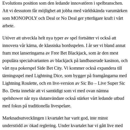
Evolutions position som den ledande innovatören i spelbranschen.
Att vi dessutom får möjlighet att jobba med världskända varumärken
som MONOPOLY och Deal or No Deal ger ytterligare kraft i vårt
arbete.
Utöver att utveckla helt nya typer av spel fortsätter vi också att
innovera vår kärna, de klassiska bordsspelen. I år ser vi bland annat
fram mot lanseringarna av Free Bet Blackjack, som är den mest
populära specialvarianten av blackjack på landbaserade kasinon, och
vårt nya pokerspel Side Bet City. Vi kommer också expandera till
tärningsspel med Lightning Dice, som bygger på framgångarna med
Lightning Roulette, och en live-version av Sic Bo – Live Super Sic
Bo. Detta innebär att vi samtidigt som vi med ovan nämna
spelshower når nya slutanvändare också stärker vårt ledande utbud
med fokus på traditionella livespelare.
Marknadsutvecklingen i kvartalet har varit god, inte minst
understödd av ökad reglering. Under kvartalet har vi gått live med