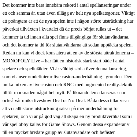
Det kommer inte bara innebära rekord i antal spellanseringar under
ett och samma år, utan även tillägg av helt nya spelkategorier. Viktigt
att poängtera är att de nya spelen inte i någon större utsträckning har
påverkat tillväxten i kvartalet då de precis börjat rullas ut – det
kommer ta tid innan alla spel finns tillgängliga för slutanvändarna,
och det kommer ta tid för slutanvändarna att sedan upptäcka spelen.
Redan nu kan vi dock konstatera att en av de största attraktionerna –
MONOPOLY Live – har fått en historisk stark start både i antal
spelare och spelintäkter. Vi är väldigt stolta över denna lansering,
som vi anser omdefinierar live casino-underhållning i grunden. Den
unika mixen av live casino och RNG med augmented reality-teknik
tillför marknaden något helt nytt. På liknande tema lanseras snart
också vår unika liveshow Deal or No Deal. Båda dessa titlar visar
att vi i allt större utsträckning satsar på mer underhållning för
spelaren, och vi är på god väg att skapa en ny produktvertikal som i
vår spellobby kallas för Game Shows. Genom dessa expanderar vi
till en mycket bredare grupp av slutanvändare och befäster