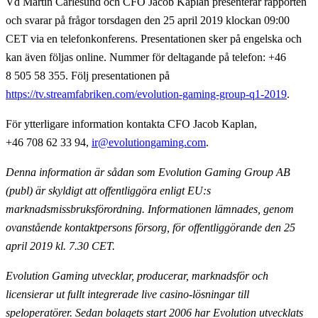
Vd Martin Carlesund och CFO Jacob Kaplan presenterar rapporten
och svarar på frågor torsdagen den 25 april 2019 klockan 09:00
CET via en telefonkonferens. Presentationen sker på engelska och
kan även följas online. Nummer för deltagande på telefon: +46
8 505 58 355. Följ presentationen på
https://tv.streamfabriken.com/evolution-gaming-group-q1-2019
.
För ytterligare information
kontakta CFO Jacob Kaplan,
+46 708 62 33 94,
ir@evolutiongaming.com
.
Denna information är sådan som Evolution Gaming Group AB
(publ) är skyldigt att offentliggöra enligt EU:s
marknadsmissbruksförordning. Informationen lämnades, genom
ovanstående kontaktpersons försorg, för offentliggörande den 25
april 2019 kl. 7.30 CET.
Evolution Gaming utvecklar, producerar, marknadsför och
licensierar ut fullt integrerade live casino-lösningar till
speloperatörer. Sedan bolagets start 2006 har Evolution utvecklats