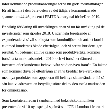
inför kommande produktlanseringar ser vi nu goda förutsättningar
för att hamna i den övre delen av det tidigare kommunicerade
spannet om 44-46 procent i EBITDA-marginal för helåret 2019.
En viktig förklaring till utvecklingen är att vi nu får utväxling på de
investeringar som gjordes 2018. Under hela föregående år
expanderade vi såväl studioyta som kundmiljöer och antalet bord i
takt med kundernas ökade efterfrågan, och vi ser nu hur detta ger
resultat. Vi bedömer att live casino som produktvertikal kommer
fortsätta ta marknadsandelar 2019, och vi fortsätter därmed att
investera efter kundernas behov i våra studior även framåt. En faktor
som kommer driva på efterfrågan är att vi breddar live-vertikalen
med nya produkter som appellerar till helt nya slutanvändare. På så
sätt kan vi adressera en betydligt större del av den totala marknaden
för onlinekasino.
Som konstaterat redan i samband med bokslutskommunikén
presenterade vi 10 nya spel på spelmässan ICE i London i februari.