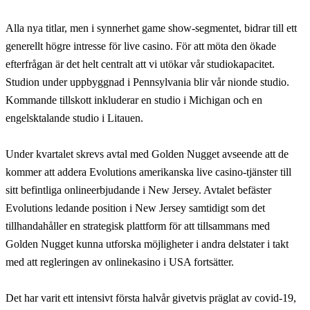
Alla nya titlar, men i synnerhet game show-segmentet, bidrar till ett
generellt högre intresse för live casino. För att möta den ökade
efterfrågan är det helt centralt att vi utökar vår studiokapacitet.
Studion under uppbyggnad i Pennsylvania blir vår nionde studio.
Kommande tillskott inkluderar en studio i Michigan och en
engelsktalande studio i Litauen.
Under kvartalet skrevs avtal med Golden Nugget avseende att de
kommer att addera Evolutions amerikanska live casino-tjänster till
sitt befintliga onlineerbjudande i New Jersey. Avtalet befäster
Evolutions ledande position i New Jersey samtidigt som det
tillhandahåller en strategisk plattform för att tillsammans med
Golden Nugget kunna utforska möjligheter i andra delstater i takt
med att regleringen av onlinekasino i USA fortsätter.
Det har varit ett intensivt första halvår givetvis präglat av covid-19,