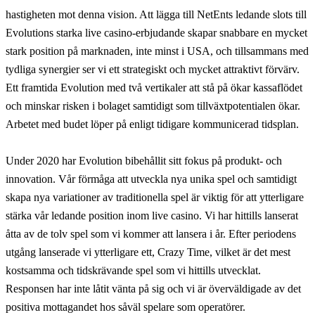
hastigheten mot denna vision. Att lägga till NetEnts ledande slots till
Evolutions starka live casino-erbjudande skapar snabbare en mycket
stark position på marknaden, inte minst i USA, och tillsammans med
tydliga synergier ser vi ett strategiskt och mycket attraktivt förvärv.
Ett framtida Evolution med två vertikaler att stå på ökar kassaflödet
och minskar risken i bolaget samtidigt som tillväxtpotentialen ökar.
Arbetet med budet löper på enligt tidigare kommunicerad tidsplan.
Under 2020 har Evolution bibehållit sitt fokus på produkt- och
innovation. Vår förmåga att utveckla nya unika spel och samtidigt
skapa nya variationer av traditionella spel är viktig för att ytterligare
stärka vår ledande position inom live casino. Vi har hittills lanserat
åtta av de tolv spel som vi kommer att lansera i år. Efter periodens
utgång lanserade vi ytterligare ett, Crazy Time, vilket är det mest
kostsamma och tidskrävande spel som vi hittills utvecklat.
Responsen har inte låtit vänta på sig och vi är överväldigade av det
positiva mottagandet hos såväl spelare som operatörer.