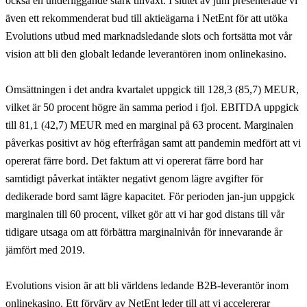
också en underliggande stark tillväxt. I slutet av juni presenterade vi
även ett rekommenderat bud till aktieägarna i NetEnt för att utöka
Evolutions utbud med marknadsledande slots och fortsätta mot vår
vision att bli den globalt ledande leverantören inom onlinekasino.
Omsättningen i det andra kvartalet uppgick till 128,3 (85,7) MEUR,
vilket är 50 procent högre än samma period i fjol. EBITDA uppgick
till 81,1 (42,7) MEUR med en marginal på 63 procent. Marginalen
påverkas positivt av hög efterfrågan samt att pandemin medfört att vi
opererat färre bord. Det faktum att vi opererat färre bord har
samtidigt påverkat intäkter negativt genom lägre avgifter för
dedikerade bord samt lägre kapacitet. För perioden jan-jun uppgick
marginalen till 60 procent, vilket gör att vi har god distans till vår
tidigare utsaga om att förbättra marginalnivån för innevarande år
jämfört med 2019.
Evolutions vision är att bli världens ledande B2B-leverantör inom
onlinekasino. Ett förvärv av NetEnt leder till att vi accelererar