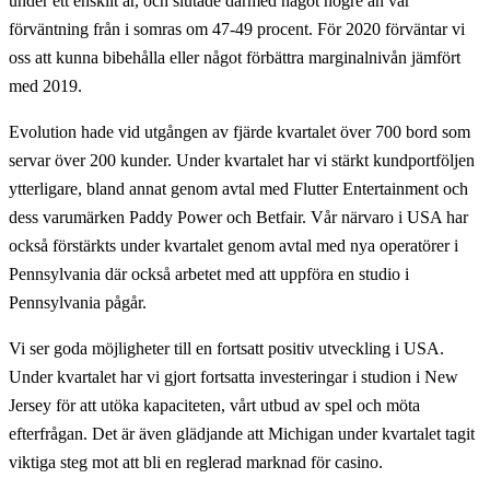
under ett enskilt år, och slutade därmed något högre än vår
förväntning från i somras om 47-49 procent. För 2020 förväntar vi
oss att kunna bibehålla eller något förbättra marginalnivån jämfört
med 2019.
Evolution hade vid utgången av fjärde kvartalet över 700 bord som
servar över 200 kunder. Under kvartalet har vi stärkt kundportföljen
ytterligare, bland annat genom avtal med Flutter Entertainment och
dess varumärken Paddy Power och Betfair. Vår närvaro i USA har
också förstärkts under kvartalet genom avtal med nya operatörer i
Pennsylvania där också arbetet med att uppföra en studio i
Pennsylvania pågår.
Vi ser goda möjligheter till en fortsatt positiv utveckling i USA.
Under kvartalet har vi gjort fortsatta investeringar i studion i New
Jersey för att utöka kapaciteten, vårt utbud av spel och möta
efterfrågan. Det är även glädjande att Michigan under kvartalet tagit
viktiga steg mot att bli en reglerad marknad för casino.