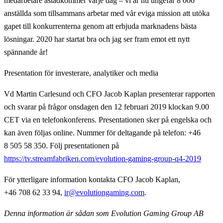
medarbetare åstadkommer varje dag – vi är nu ungefär 8 000
anställda som tillsammans arbetar med vår eviga mission att utöka
gapet till konkurrenterna genom att erbjuda marknadens bästa
lösningar. 2020 har startat bra och jag ser fram emot ett nytt
spännande år!
Presentation för investerare, analytiker och media
Vd Martin Carlesund och CFO Jacob Kaplan presenterar rapporten
och svarar på frågor onsdagen den 12 februari 2019 klockan 9.00
CET via en telefonkonferens. Presentationen sker på engelska och
kan även följas online. Nummer för deltagande på telefon: +46
8 505 58 350. Följ presentationen på
https://tv.streamfabriken.com/evolution-gaming-group-q4-2019
För ytterligare information
kontakta CFO Jacob Kaplan,
+46 708 62 33 94,
ir@evolutiongaming.com
.
Denna information är sådan som Evolution Gaming Group AB