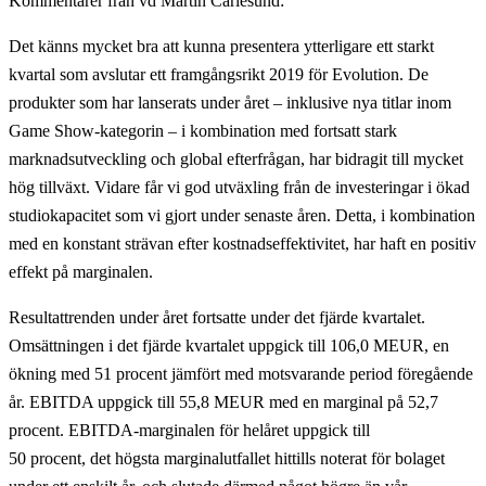
Kommentarer från vd Martin Carlesund:
Det känns mycket bra att kunna presentera ytterligare ett starkt
kvartal som avslutar ett framgångsrikt 2019 för Evolution. De
produkter som har lanserats under året – inklusive nya titlar inom
Game Show-kategorin – i kombination med fortsatt stark
marknadsutveckling och global efterfrågan, har bidragit till mycket
hög tillväxt. Vidare får vi god utväxling från de investeringar i ökad
studiokapacitet som vi gjort under senaste åren. Detta, i kombination
med en konstant strävan efter kostnadseffektivitet, har haft en positiv
effekt på marginalen.
Resultattrenden under året fortsatte under det fjärde kvartalet.
Omsättningen i det fjärde kvartalet uppgick till 106,0 MEUR, en
ökning med 51 procent jämfört med motsvarande period föregående
år. EBITDA uppgick till 55,8 MEUR med en marginal på 52,7
procent. EBITDA-marginalen för helåret uppgick till
50 procent, det högsta marginalutfallet hittills noterat för bolaget