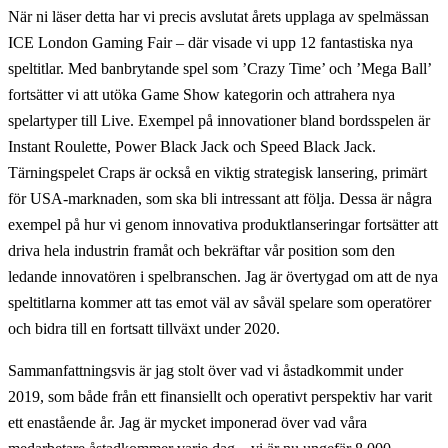
När ni läser detta har vi precis avslutat årets upplaga av spelmässan
ICE London Gaming Fair – där visade vi upp 12 fantastiska nya
speltitlar. Med banbrytande spel som ’Crazy Time’ och ’Mega Ball’
fortsätter vi att utöka Game Show kategorin och attrahera nya
spelartyper till Live. Exempel på innovationer bland bordsspelen är
Instant Roulette, Power Black Jack och Speed Black Jack.
Tärningspelet Craps är också en viktig strategisk lansering, primärt
för USA-marknaden, som ska bli intressant att följa. Dessa är några
exempel på hur vi genom innovativa produktlanseringar fortsätter att
driva hela industrin framåt och bekräftar vår position som den
ledande innovatören i spelbranschen. Jag är övertygad om att de nya
speltitlarna kommer att tas emot väl av såväl spelare som operatörer
och bidra till en fortsatt tillväxt under 2020.
Sammanfattningsvis är jag stolt över vad vi åstadkommit under
2019, som både från ett finansiellt och operativt perspektiv har varit
ett enastående år. Jag är mycket imponerad över vad våra