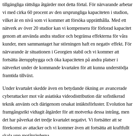
tillgängliga rättsliga åtgärder mot detta förtal. För närvarande arbetar
vi med cirka 60 procent av den ursprungliga kapaciteten i studion,
vilket är en nivå som vi kommer att försöka upprätthålla. Med ett
nätverk av över 20 studior kan vi kompensera för förlorad kapacitet
genom att använda andra studior och begränsa effekterna för våra
kunder, men sammantaget har störningen haft en negativ effekt. För
närvarande är situationen i Georgien stabil och vi kommer att
fortsätta återuppbygga och öka kapaciteten på andra platser i
nätverket under de kommande kvartalen för att kunna understödja
framtida tillväxt.
Under kvartalet skedde även en betydande ökning av avancerade
cyberattacker mot vår asiatiska videodistribution där sofistikerad
teknik använts och därigenom orsakat intäktsförluster. Evolution har
framgångsrikt vidtagit åtgärder för att motverka dessa intrång, men
det har påverkat det tredje kvartalet negativt. Vi fortsätter att se
förekomst av attacker och vi kommer även att fortsätta att kraftfullt
skala upp motåtgärderna.