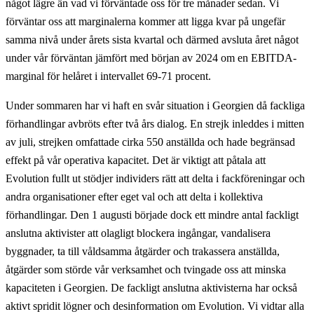
något lägre än vad vi förväntade oss för tre månader sedan. Vi
förväntar oss att marginalerna kommer att ligga kvar på ungefär
samma nivå under årets sista kvartal och därmed avsluta året något
under vår förväntan jämfört med början av 2024 om en EBITDA-
marginal för helåret i intervallet 69-71 procent.
Under sommaren har vi haft en svår situation i Georgien då fackliga
förhandlingar avbröts efter två års dialog. En strejk inleddes i mitten
av juli, strejken omfattade cirka 550 anställda och hade begränsad
effekt på vår operativa kapacitet. Det är viktigt att påtala att
Evolution fullt ut stödjer individers rätt att delta i fackföreningar och
andra organisationer efter eget val och att delta i kollektiva
förhandlingar. Den 1 augusti började dock ett mindre antal fackligt
anslutna aktivister att olagligt blockera ingångar, vandalisera
byggnader, ta till våldsamma åtgärder och trakassera anställda,
åtgärder som störde vår verksamhet och tvingade oss att minska
kapaciteten i Georgien. De fackligt anslutna aktivisterna har också
aktivt spridit lögner och desinformation om Evolution. Vi vidtar alla