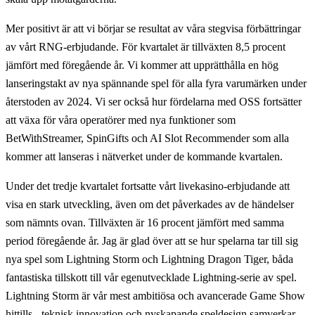
Mer positivt är att vi börjar se resultat av våra stegvisa förbättringar
av vårt RNG-erbjudande. För kvartalet är tillväxten 8,5 procent
jämfört med föregående år. Vi kommer att upprätthålla en hög
lanseringstakt av nya spännande spel för alla fyra varumärken under
återstoden av 2024. Vi ser också hur fördelarna med OSS fortsätter
att växa för våra operatörer med nya funktioner som
BetWithStreamer, SpinGifts och AI Slot Recommender som alla
kommer att lanseras i nätverket under de kommande kvartalen.
Under det tredje kvartalet fortsatte vårt livekasino-erbjudande att
visa en stark utveckling, även om det påverkades av de händelser
som nämnts ovan. Tillväxten är 16 procent jämfört med samma
period föregående år. Jag är glad över att se hur spelarna tar till sig
nya spel som Lightning Storm och Lightning Dragon Tiger, båda
fantastiska tillskott till vår egenutvecklade Lightning-serie av spel.
Lightning Storm är vår mest ambitiösa och avancerade Game Show
hittills - teknisk innovation och nyskapande speldesign samverkar