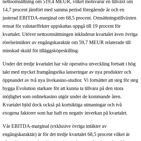
nettoomsättning om 519,4 MEUR, vilket motsvarar en tillväxt om
14,7 procent jämfört med samma period föregående år och en
justerad EBITDA-marginal om 68,5 procent. Omsättningstillväxten
rensat för valutaeffekter uppskattas uppgå till 19 procent för
kvartalet. Utöver nettoomsättningen inkluderar kvartalet även övriga
rörelseintäkter av engångskaraktär om 59,7 MEUR relaterade till
minskad skuld för tilläggsköpeskilling.
Under det tredje kvartalet har vår operativa utveckling fortsatt i hög
takt med mycket framgångsrika lanseringar av nya produkter och
öppnandet av två nya livekasino-studior. Vi fortsätter att steg för steg
bygga Evolution starkare för att kunna ta tillvara på den stora
möjlighet som onlinekasino utgör under de kommande åren.
Kvartalet bjöd dock också på kortsiktiga utmaningar och två
exogena faktorer som har haft en negativ inverkan på kvartalet.
Vår EBITDA-marginal (exklusive övriga intäkter av
engångskaraktär) är för det tredje kvartalet 68,5 procent vilket är