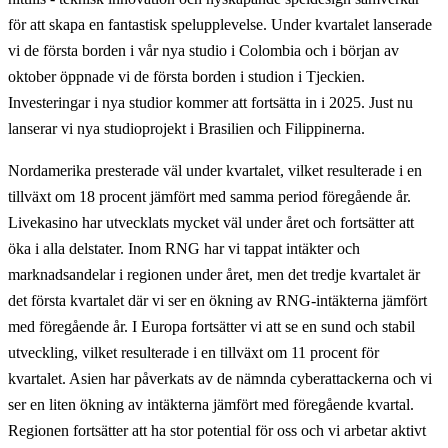
för att skapa en fantastisk spelupplevelse. Under kvartalet lanserade
vi de första borden i vår nya studio i Colombia och i början av
oktober öppnade vi de första borden i studion i Tjeckien.
Investeringar i nya studior kommer att fortsätta in i 2025. Just nu
lanserar vi nya studioprojekt i Brasilien och Filippinerna.
Nordamerika presterade väl under kvartalet, vilket resulterade i en
tillväxt om 18 procent jämfört med samma period föregående år.
Livekasino har utvecklats mycket väl under året och fortsätter att
öka i alla delstater. Inom RNG har vi tappat intäkter och
marknadsandelar i regionen under året, men det tredje kvartalet är
det första kvartalet där vi ser en ökning av RNG-intäkterna jämfört
med föregående år. I Europa fortsätter vi att se en sund och stabil
utveckling, vilket resulterade i en tillväxt om 11 procent för
kvartalet. Asien har påverkats av de nämnda cyberattackerna och vi
ser en liten ökning av intäkterna jämfört med föregående kvartal.
Regionen fortsätter att ha stor potential för oss och vi arbetar aktivt