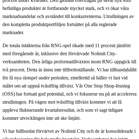
procent under kvartalet. Den globala efterfrågan på såväl nya som
befintliga produkter är fortfarande mycket stark, och vi ökar våra
marknadsandelar och avståndet till konkurrenterna. Utrullningen av
den kompletta produktportföljen fortsätter på alla reglerade
marknader.
De totala intäkterna från RNG-spel ökade med 11 procent jämfört
med föregående år, inklusive den förvärvade Nolimit City-
verksamheten. Den årliga proformatillväxten inom RNG uppgick till
två procent. Detta är ännu inte tillfredsställande. Vi har tillhandahållit
för få nya slotspel under perioden, emellertid så håller vi fast vid
målet om att uppnå tvåsiffrig tillväxt. Vår One Stop Shop-lösning
(OSS) har fortsatt god potential, och vi fokuserar nu på att accelerera
utrullningen. På vägen mot tvåsiffrig tillväxt kommer vi att få
uppleva fluktuerande kvartalsresultat, och som vi sagt tidigare
kommer utvecklingen inte att ske linjärt.
Vi har fullbordat förvärvet av Nolimit City och de är konsoliderade i