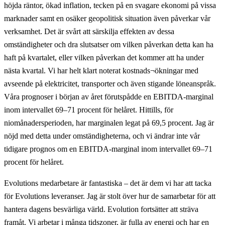
höjda räntor, ökad inflation, tecken på en svagare ekonomi på vissa
marknader samt en osäker geopolitisk situation även påverkar vår
verksamhet. Det är svårt att särskilja effekten av dessa
omständigheter och dra slutsatser om vilken påverkan detta kan ha
haft på kvartalet, eller vilken påverkan det kommer att ha under
nästa kvartal. Vi har helt klart noterat kostnads¬ökningar med
avseende på elektricitet, transporter och även stigande löneanspråk.
Våra prognoser i början av året förutspådde en EBITDA-marginal
inom intervallet 69–71 procent för helåret. Hittills, för
niomånadersperioden, har marginalen legat på 69,5 procent. Jag är
nöjd med detta under omständigheterna, och vi ändrar inte vår
tidigare prognos om en EBITDA-marginal inom intervallet 69–71
procent för helåret.
Evolutions medarbetare är fantastiska – det är dem vi har att tacka
för Evolutions leveranser. Jag är stolt över hur de samarbetar för att
hantera dagens besvärliga värld. Evolution fortsätter att sträva
framåt. Vi arbetar i många tidszoner, är fulla av energi och har en