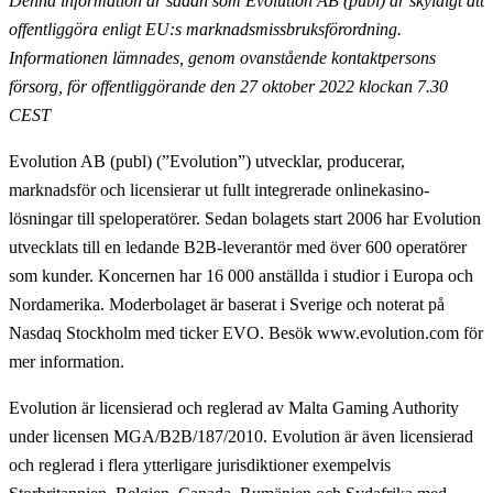
Denna information är sådan som Evolution AB (publ) är skyldigt att
offentliggöra enligt EU:s marknadsmissbruksförordning.
Informationen lämnades, genom ovanstående kontaktpersons
försorg, för offentliggörande den 27 oktober 2022 klockan 7.30
CEST
Evolution AB (publ) (”Evolution”) utvecklar, producerar,
marknadsför och licensierar ut fullt
integrerade onlinekasino-
lösningar till speloperatörer. Sedan bolagets start 2006 har Evolution
utvecklats till en ledande B2B-leverantör med över 600 operatörer
som kunder. Koncernen har 16 000
anställda i studior i Europa och
Nordamerika. Moderbolaget är baserat i Sverige och noterat på
Nasdaq
Stockholm med ticker EVO. Besök www.evolution.com för
mer information.
Evolution är licensierad och reglerad av Malta Gaming Authority
under licensen MGA/B2B/187/2010.
Evolution är även licensierad
och reglerad i flera ytterligare jurisdiktioner exempelvis