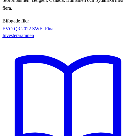
Storbritannien,
Belgien, Canada, Rumänien och Sydafrika med
flera.
Bifogade filer
EVO Q3 2022 SWE_Final
Investerarämnen