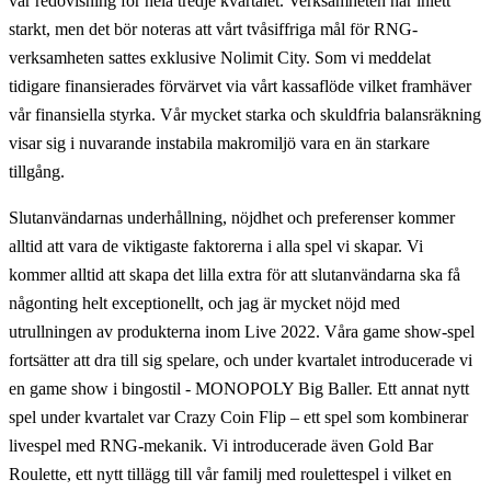
vår redovisning för hela tredje kvartalet. Verksamheten har inlett
starkt, men det bör noteras att vårt tvåsiffriga mål för RNG-
verksamheten sattes exklusive Nolimit City. Som vi meddelat
tidigare finansierades förvärvet via vårt kassaflöde vilket framhäver
vår finansiella styrka. Vår mycket starka och skuldfria balansräkning
visar sig i nuvarande instabila makromiljö vara en än starkare
tillgång.
Slutanvändarnas underhållning, nöjdhet och preferenser kommer
alltid att vara de viktigaste faktorerna i alla spel vi skapar. Vi
kommer alltid att skapa det lilla extra för att slutanvändarna ska få
någonting helt exceptionellt, och jag är mycket nöjd med
utrullningen av produkterna inom Live 2022. Våra game show-spel
fortsätter att dra till sig spelare, och under kvartalet introducerade vi
en game show i bingostil - MONOPOLY Big Baller. Ett annat nytt
spel under kvartalet var Crazy Coin Flip – ett spel som kombinerar
livespel med RNG-mekanik. Vi introducerade även Gold Bar
Roulette, ett nytt tillägg till vår familj med roulettespel i vilket en