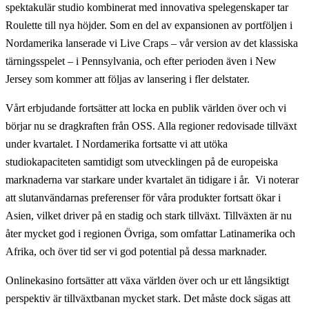
spektakulär studio kombinerat med innovativa spelegenskaper tar
Roulette till nya höjder. Som en del av expansionen av portföljen i
Nordamerika lanserade vi Live Craps – vår version av det klassiska
tärningsspelet – i Pennsylvania, och efter perioden även i New
Jersey som kommer att följas av lansering i fler delstater.
Vårt erbjudande fortsätter att locka en publik världen över och vi
börjar nu se dragkraften från OSS. Alla regioner redovisade tillväxt
under kvartalet. I Nordamerika fortsatte vi att utöka
studiokapaciteten samtidigt som utvecklingen på de europeiska
marknaderna var starkare under kvartalet än tidigare i år. Vi noterar
att slutanvändarnas preferenser för våra produkter fortsatt ökar i
Asien, vilket driver på en stadig och stark tillväxt. Tillväxten är nu
åter mycket god i regionen Övriga, som omfattar Latinamerika och
Afrika, och över tid ser vi god potential på dessa marknader.
Onlinekasino fortsätter att växa världen över och ur ett långsiktigt
perspektiv är tillväxtbanan mycket stark. Det måste dock sägas att