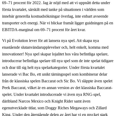
69–71 procent för 2022. Jag är nöjd med att vi uppnått detta under
första kvartalet, särskilt med tanke på situationen i världen som
innebär generella kostnadsökningar överlag, inte enbart avseende
transporter och energi. När vi blickar framåt ligger guidningen på en
EBITDA-marginal om 69–71 procent för året kvar.
Vi på Evolution lever för att lansera nya spel. Att skapa nya
enastående slutanvändarupplevelser och, helt enkelt, komma med
innovationer! Nya spel skapar lojalitet hos våra befintliga spelare,
introducerar befintliga spelare till nya spel som de inte spelat tidigare
och drar till sig helt nya spelarkategorier. Under första kvartalet
lanserade vi Bac Bo, ett unikt tärningsspel som kombinerar delar
från de klassiska spelen Baccarat och Sic Bo. Vi släppte även spelet
Peek Baccarat, vilket är en annan version av det klassiska Baccarat-
spelet. Under kvartalet introducerade vi även nya RNG-spel,
däribland Narcos Mexico och Knight Rider samt även
egenutvecklade titlar, som Doggy Riches Megaways och Zillard
King. Under den återstående delen av året har vi en mycket stark