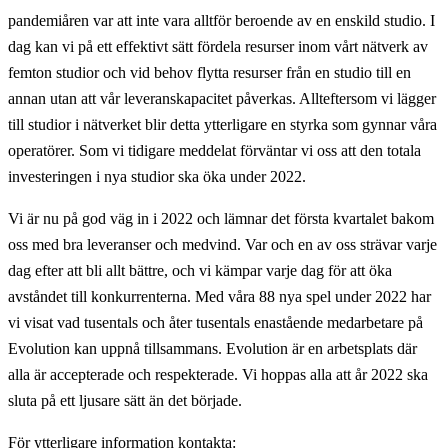
pandemiåren var att inte vara alltför beroende av en enskild studio. I
dag kan vi på ett effektivt sätt fördela resurser inom vårt nätverk av
femton studior och vid behov flytta resurser från en studio till en
annan utan att vår leveranskapacitet påverkas. Allteftersom vi lägger
till studior i nätverket blir detta ytterligare en styrka som gynnar våra
operatörer. Som vi tidigare meddelat förväntar vi oss att den totala
investeringen i nya studior ska öka under 2022.
Vi är nu på god väg in i 2022 och lämnar det första kvartalet bakom
oss med bra leveranser och medvind. Var och en av oss strävar varje
dag efter att bli allt bättre, och vi kämpar varje dag för att öka
avståndet till konkurrenterna. Med våra 88 nya spel under 2022 har
vi visat vad tusentals och åter tusentals enastående medarbetare på
Evolution kan uppnå tillsammans. Evolution är en arbetsplats där
alla är accepterade och respekterade. Vi hoppas alla att år 2022 ska
sluta på ett ljusare sätt än det började.
För ytterligare information kontakta: