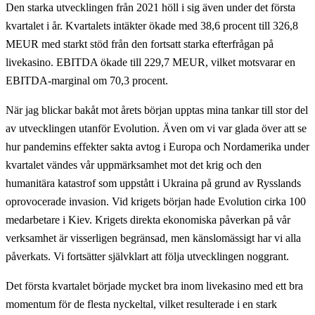
Den starka utvecklingen från 2021 höll i sig även under det första
kvartalet i år. Kvartalets intäkter ökade med 38,6 procent till 326,8
MEUR med starkt stöd från den fortsatt starka efterfrågan på
livekasino. EBITDA ökade till 229,7 MEUR, vilket motsvarar en
EBITDA-marginal om 70,3 procent.
När jag blickar bakåt mot årets början upptas mina tankar till stor del
av utvecklingen utanför Evolution. Även om vi var glada över att se
hur pandemins effekter sakta avtog i Europa och Nordamerika under
kvartalet vändes vår uppmärksamhet mot det krig och den
humanitära katastrof som uppstått i Ukraina på grund av Rysslands
oprovocerade invasion. Vid krigets början hade Evolution cirka 100
medarbetare i Kiev. Krigets direkta ekonomiska påverkan på vår
verksamhet är visserligen begränsad, men känslomässigt har vi alla
påverkats. Vi fortsätter självklart att följa utvecklingen noggrant.
Det första kvartalet började mycket bra inom livekasino med ett bra
momentum för de flesta nyckeltal, vilket resulterade i en stark