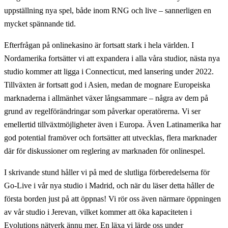
uppställning nya spel, både inom RNG och live – sannerligen en
mycket spännande tid.
Efterfrågan på onlinekasino är fortsatt stark i hela världen. I
Nordamerika fortsätter vi att expandera i alla våra studior, nästa nya
studio kommer att ligga i Connecticut, med lansering under 2022.
Tillväxten är fortsatt god i Asien, medan de mognare Europeiska
marknaderna i allmänhet växer långsammare – några av dem på
grund av regelförändringar som påverkar operatörerna. Vi ser
emellertid tillväxtmöjligheter även i Europa. Även Latinamerika har
god potential framöver och fortsätter att utvecklas, flera marknader
där för diskussioner om reglering av marknaden för onlinespel.
I skrivande stund håller vi på med de slutliga förberedelserna för
Go-Live i vår nya studio i Madrid, och när du läser detta håller de
första borden just på att öppnas! Vi rör oss även närmare öppningen
av vår studio i Jerevan, vilket kommer att öka kapaciteten i
Evolutions nätverk ännu mer. En läxa vi lärde oss under