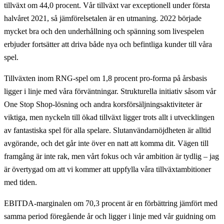
tillväxt om 44,0 procent. Vår tillväxt var exceptionell under första
halvåret 2021, så jämförelsetalen är en utmaning. 2022 började
mycket bra och den underhållning och spänning som livespelen
erbjuder fortsätter att driva både nya och befintliga kunder till våra
spel.
Tillväxten inom RNG-spel om 1,8 procent pro-forma på årsbasis
ligger i linje med våra förväntningar. Strukturella initiativ såsom vår
One Stop Shop-lösning och andra korsförsäljningsaktiviteter är
viktiga, men nyckeln till ökad tillväxt ligger trots allt i utvecklingen
av fantastiska spel för alla spelare. Slutanvändarnöjdheten är alltid
avgörande, och det går inte över en natt att komma dit. Vägen till
framgång är inte rak, men vårt fokus och vår ambition är tydlig – jag
är övertygad om att vi kommer att uppfylla våra tillväxtambitioner
med tiden.
EBITDA-marginalen om 70,3 procent är en förbättring jämfört med
samma period föregående år och ligger i linje med vår guidning om