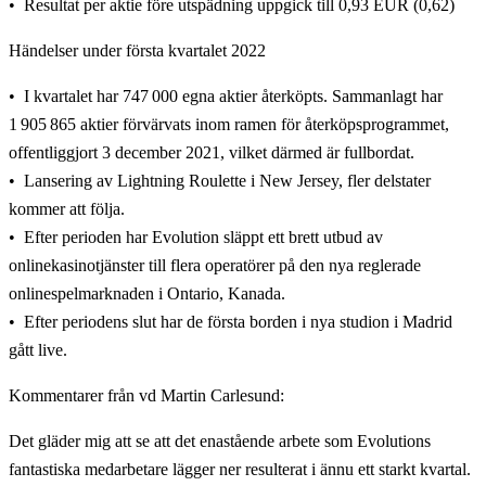
Resultat per aktie före utspädning uppgick till 0,93 EUR (0,62)
Händelser under första kvartalet 2022
I kvartalet har 747 000 egna aktier återköpts. Sammanlagt har
1 905 865 aktier förvärvats inom ramen för återköpsprogrammet,
offentliggjort 3 december 2021, vilket därmed är fullbordat.
Lansering av Lightning Roulette i New Jersey, fler delstater
kommer att följa.
Efter perioden har Evolution släppt ett brett utbud av
onlinekasinotjänster till flera operatörer på den nya reglerade
onlinespelmarknaden i Ontario, Kanada.
Efter periodens slut har de första borden i nya studion i Madrid
gått live.
Kommentarer från vd Martin Carlesund:
Det gläder mig att se att det enastående arbete som Evolutions
fantastiska medarbetare lägger ner resulterat i ännu ett starkt kvartal.