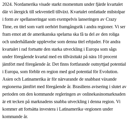
2024. Nordamerika visade starkt momentum under fjärde kvartalet
där vi återgick till sekventiell tillväxt. Kvartalet omfattade milstolpar
i form av spellanseringar som exempelvis lanseringen av Crazy
Time, en titel som varit oerhört framgångsrik i andra regioner. Vi ser
fram emot att de amerikanska spelarna ska få ta del av den roliga
och underhållande upplevelse som denna titel erbjuder. För andra
kvartalet i rad fortsatte den starka utveckling i Europa som sågs
under föregående kvartal med en tillväxttakt på nära 10 procent
jämfört med föregående år. Det finns fortfarande outnyttjad potential
i Europa, som förblir en region med god potential för Evolution.
Asien och Latinamerika är för närvarande de snabbast växande
regionerna jämfört med föregående år. Brasiliens avisering i slutet av
perioden om den kommande regleringen av onlinekasinomarknaden
är ett tecken på marknadens snabba utveckling i denna region. Vi
kommer att fortsätta investera i Latinamerika¬regionen under
kommande år.