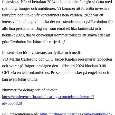
finansierat. När vi betraktar 2024 och tiden därefter gör vi detta med
spänning, hunger och ambitioner. Vi kommer att fortsätta investera,
rekrytera och utöka vår verksamhet i hela världen. 2023 var ett
intensivt år, och jag vill tacka det enastående teamet på Evolution för
alla fina prestationer. Jag ser fram emot ett lika fantastiskt och
hektiskt 2024, där vi obevekligt kommer fortsätta att sträva efter att
göra Evolution lite bättre för varje dag!
Presentation för investerare, analytiker och media
VD Martin Carlesund och CFO Jacob Kaplan presenterar rapporten
och svarar på frågor torsdagen den 1 februari 2024 klockan 9.00
CET via en telefonkonferens. Presentationen sker på engelska och
kan även följas online.
Nummer för deltagande på telefon:
https://conference.financialhearings.com/teleconference/?
id=5004328
Följ presentationen på:
https://ir.financialhearings.com/evolution-q4-