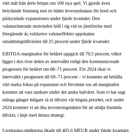
vårt mål från årets början om 100 nya spel. Vi gjorde även
betydande framsteg mot en bättre leveransbalans för bord och
påskyndade expansionen under fjärde kvartalet. Den
valutarelaterade motvinden höll i sig vid en jämförelse med
föregående år, exklusive valutaeffekter uppskattas
omsättningstillväxten till 25 procent under fjärde kvartalet.
EBITDA-marginalen för helåret uppgick till 70,5 procent, vilket
ligger i den övre delen av intervallet enligt den kommunicerade
prognosen för helåret om 68–71 procent. För 2024 ökar vi
intervallet i prognosen till 69–71 procent – vi kommer att behålla
vårt starka fokus på expansion och förväntar oss att marginalen
kommer att vara starkare under det andra halvåret. Som vi har sagt
många gånger tidigare så är tillväxt vår högsta prioritet, och under
2024 kommer vi att öka investeringstakten för att stödja framtida
tillväxt, i linje med denna strategi.
Livekasino-intäkterna ökade till 405,6 MEUR under fjärde kvartalet.