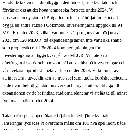
Vi ökade takten i studioutbyggnaden under fjärde kvartalet och
förväntar oss att det höga tempot ska fortsätta under 2024. Vi
lanserade en ny studio i Bulgarien och har påbörjat projektet att
bygga en andra studio i Colombia. Investeringarna uppgick till 94
MEUR under 2023, vilket var under vår prognos från början av
2023 om 120 MEUR, då expanderingstakten inte varit lika snabb
som prognosticerat. För 2024 kommer guidningen för
investeringarna att ligga kvar på 120 MEUR. Vi noterar att
efterfrågan är stark och har som mål att snabba på investeringarna i
vår livekasinoprodukt i hela världen under 2024. Vi kommer även
att investera i utvecklingen av nya spel samt utöka bordskapaciteten,
både i vårt befintliga studionätverk och i nya studior. I tillägg till
expansionen av de befintliga studiorna planerar vi att lägga till minst
fyra nya studior under 2024.
Takten för spelsläppen ökade i fjol och med fjärde kvartalets
lanseringar lyckades vi överträffa målet om 100 nya spel inom både