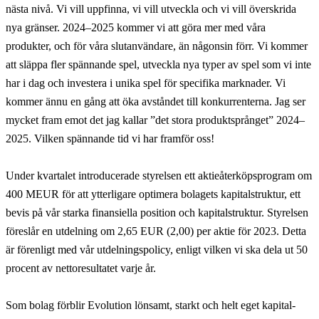
nästa nivå. Vi vill uppfinna, vi vill utveckla och vi vill överskrida
nya gränser. 2024–2025 kommer vi att göra mer med våra
produkter, och för våra slutanvändare, än någonsin förr. Vi kommer
att släppa fler spännande spel, utveckla nya typer av spel som vi inte
har i dag och investera i unika spel för specifika marknader. Vi
kommer ännu en gång att öka avståndet till konkurrenterna. Jag ser
mycket fram emot det jag kallar ”det stora produktsprånget” 2024–
2025. Vilken spännande tid vi har framför oss!
Under kvartalet introducerade styrelsen ett aktieåterköpsprogram om
400 MEUR för att ytterligare optimera bolagets kapitalstruktur, ett
bevis på vår starka finansiella position och kapitalstruktur. Styrelsen
föreslår en utdelning om 2,65 EUR (2,00) per aktie för 2023. Detta
är förenligt med vår utdelningspolicy, enligt vilken vi ska dela ut 50
procent av nettoresultatet varje år.
Som bolag förblir Evolution lönsamt, starkt och helt eget kapital-