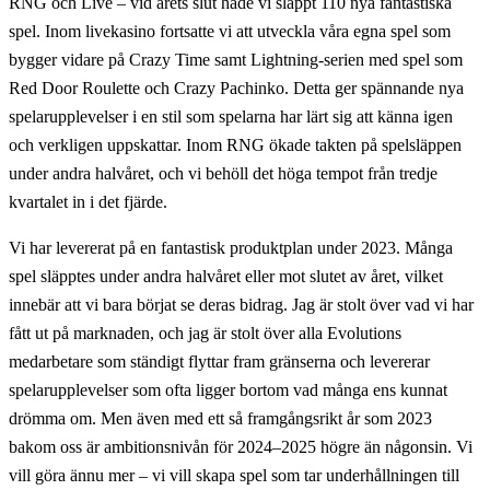
RNG och Live – vid årets slut hade vi släppt 110 nya fantastiska
spel. Inom livekasino fortsatte vi att utveckla våra egna spel som
bygger vidare på Crazy Time samt Lightning-serien med spel som
Red Door Roulette och Crazy Pachinko. Detta ger spännande nya
spelarupplevelser i en stil som spelarna har lärt sig att känna igen
och verkligen uppskattar. Inom RNG ökade takten på spelsläppen
under andra halvåret, och vi behöll det höga tempot från tredje
kvartalet in i det fjärde.
Vi har levererat på en fantastisk produktplan under 2023. Många
spel släpptes under andra halvåret eller mot slutet av året, vilket
innebär att vi bara börjat se deras bidrag. Jag är stolt över vad vi har
fått ut på marknaden, och jag är stolt över alla Evolutions
medarbetare som ständigt flyttar fram gränserna och levererar
spelarupplevelser som ofta ligger bortom vad många ens kunnat
drömma om. Men även med ett så framgångsrikt år som 2023
bakom oss är ambitionsnivån för 2024–2025 högre än någonsin. Vi
vill göra ännu mer – vi vill skapa spel som tar underhållningen till