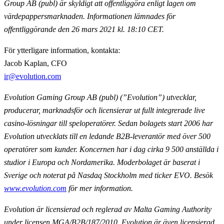
Group AB (publ) är skyldigt att offentliggöra enligt lagen om
värdepappersmarknaden. Informationen lämnades för
offentliggörande den 26 mars 2021 kl. 18:10 CET.
För ytterligare information, kontakta:
Jacob Kaplan, CFO
ir@evolution.com
Evolution Gaming Group AB (publ) (”Evolution”) utvecklar,
producerar, marknadsför och licensierar ut fullt integrerade live
casino-lösningar till speloperatörer. Sedan bolagets start 2006 har
Evolution utvecklats till en ledande B2B-leverantör med över 500
operatörer som kunder. Koncernen har i dag cirka 9 500 anställda i
studior i Europa och Nordamerika. Moderbolaget är baserat i
Sverige och noterat på Nasdaq Stockholm med ticker EVO. Besök
www.evolution.com
för mer information.
Evolution är licensierad och reglerad av Malta Gaming Authority
under licensen MGA/B2B/187/2010. Evolution är även licensierad