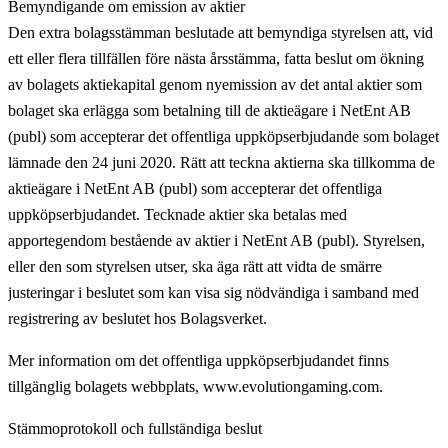
Bemyndigande om emission av aktier
Den extra bolagsstämman beslutade att bemyndiga styrelsen att, vid
ett eller flera tillfällen före nästa årsstämma, fatta beslut om ökning
av bolagets aktiekapital genom nyemission av det antal aktier som
bolaget ska erlägga som betalning till de aktieägare i NetEnt AB
(publ) som accepterar det offentliga uppköpserbjudande som bolaget
lämnade den 24 juni 2020. Rätt att teckna aktierna ska tillkomma de
aktieägare i NetEnt AB (publ) som accepterar det offentliga
uppköpserbjudandet. Tecknade aktier ska betalas med
apportegendom bestående av aktier i NetEnt AB (publ). Styrelsen,
eller den som styrelsen utser, ska äga rätt att vidta de smärre
justeringar i beslutet som kan visa sig nödvändiga i samband med
registrering av beslutet hos Bolagsverket.
Mer information om det offentliga uppköpserbjudandet finns
tillgänglig bolagets webbplats, www.evolutiongaming.com.
Stämmoprotokoll och fullständiga beslut