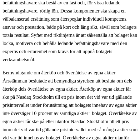
befattningshavare ska bestå av en fast och, för vissa ledande
befattningshavare, rörlig lön. Dessa komponenter ska skapa en
välbalanserad ersättning som återspeglar individuell kompetens,
ansvar och prestation, både på kort och lång sikt, såväl som bolagets
totala resultat. Syftet med riktlinjerna är att säkerställa att bolaget kan
locka, motivera och behålla ledande befattningshavare med den
expertis och erfarenhet som krävs för att uppnå bolagets
verksamhetsmål.
Bemyndigande om återköp och överlåtelse av egna aktier
Årsstämman beslutade att bemyndiga styrelsen att besluta om dels
återköp dels överlåtelse av egna aktier. Återköp av egna aktier får
ske på Nasdaq Stockholm till ett pris inom det vid var tid gällande
prisintervallet under förutsättning att bolagets innehav av egna aktier
inte överstiger 10 procent av samtliga aktier i bolaget. Överlåtelse av
egna aktier får ske på eller utanför Nasdaq Stockholm till ett pris
inom det vid var tid gällande prisintervallet med så många aktier som
vid var tid innehas av bolaget. Överlåtelse av egna aktier utanför