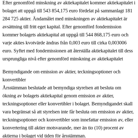
Efter genomförd minskning av aktiekapitalet kommer aktiekapitalet i
bolaget att uppgå till 543 854,175 euro fördelat på sammanlagt 181
284 725 aktier.
Ändamålet med minskningen av aktiekapitalet är
avsättning till fritt eget kapital. Efter genomförd fondemission
kommer bolagets aktiekapital att uppgå till 544 868,175 euro och
varje akties kvotvärde ändras från 0,003 euro till cirka 0,003006
euro. Syftet med fondemissionen att återställa aktiekapitalet till dess
ursprungliga nivå efter genomförd minskning av aktiekapitalet
Bemyndigande om emission av aktier, teckningsoptioner och
konvertibler
Årsstämman beslutade att bemyndiga styrelsen att besluta om
ökning av bolagets aktiekapital genom emission av aktier,
teckningsoptioner eller konvertibler i bolaget. Bemyndigandet skall
vara begränsat så att styrelsen inte får besluta om emission av aktier,
teckningsoptioner och konvertibler som innefattar emission av, eller
konvertering till aktier motsvarande, mer än tio (10) procent av
aktierna i bolaget vid tiden för årsstämman.