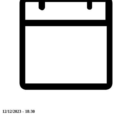
12/12/2023 - 18:30