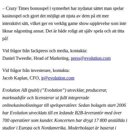
– Crazy Times bonusspel i synnerhet har nydanat sättet man spelar
kasinospel och gjort det möjligt att njuta av dem på ett mer
interaktivt sätt, vilket ger en verklig game show-upplevelse som inte
liknar någonting annat. Det är både roligt att själv spela och att titta
på!
Vid frågor från fackpress och media, kontakta:
Daniel Tweedie, Head of Marketing,
press@evolution.com
Vid frågor från investerare, kontakta:
Jacob Kaplan, CFO,
ir@evolution.com
Evolution AB (publ) (”Evolution”) utvecklar, producerar,
marknadsför och licensierar ut fullt
integrerade
onlinekasinolösningar till speloperatörer. Sedan bolagets start 2006
har Evolution utvecklats till en ledande B2B-leverantör med över
700 operatörer som kunder. Koncernen har drygt 17 800
anställda i
studior i Europa och Nordamerika. Moderbolaget är baserat i