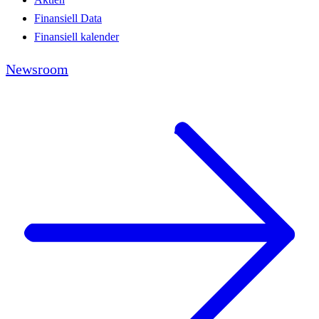
Finansiell Data
Finansiell kalender
Newsroom