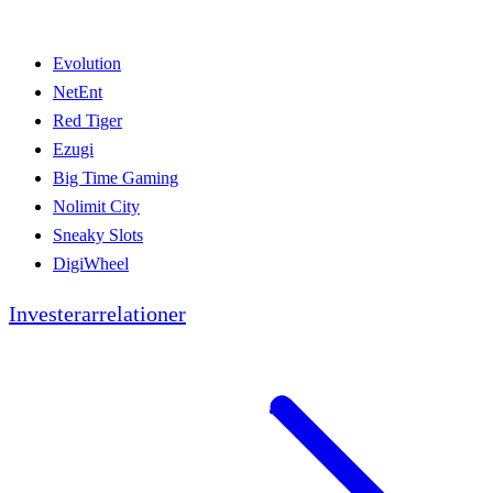
Evolution
NetEnt
Red Tiger
Ezugi
Big Time Gaming
Nolimit City
Sneaky Slots
DigiWheel
Investerarrelationer