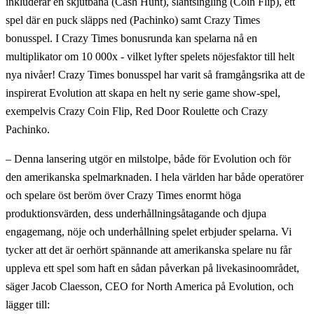
inkluderar en skjutbana (Cash Hunt), slantsingling (Coin Flip), ett
spel där en puck släpps ned (Pachinko) samt Crazy Times
bonusspel. I Crazy Times bonusrunda kan spelarna nå en
multiplikator om 10 000x - vilket lyfter spelets nöjesfaktor till helt
nya nivåer! Crazy Times bonusspel har varit så framgångsrika att de
inspirerat Evolution att skapa en helt ny serie game show-spel,
exempelvis Crazy Coin Flip, Red Door Roulette och Crazy
Pachinko.
– Denna lansering utgör en milstolpe, både för Evolution och för
den amerikanska spelmarknaden. I hela världen har både operatörer
och spelare öst beröm över Crazy Times enormt höga
produktionsvärden, dess underhållningsåtagande och djupa
engagemang, nöje och underhållning spelet erbjuder spelarna. Vi
tycker att det är oerhört spännande att amerikanska spelare nu får
uppleva ett spel som haft en sådan påverkan på livekasinoområdet,
säger Jacob Claesson, CEO for North America på Evolution, och
lägger till: