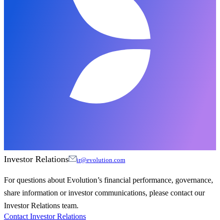
Investor Relations
ir@evolution.com
For questions about Evolution’s financial performance, governance,
share information or investor communications, please contact our
Investor Relations team.
Contact Investor Relations