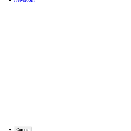
Newsroom
Careers