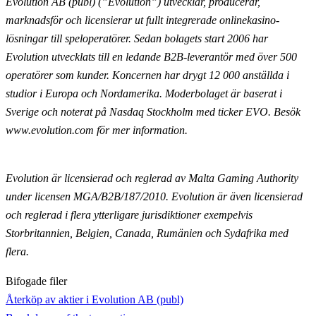
Evolution AB (publ) (”Evolution”) utvecklar, producerar,
marknadsför och licensierar ut fullt
integrerade onlinekasino-
lösningar till speloperatörer. Sedan bolagets start 2006 har
Evolution utvecklats till en ledande B2B-leverantör med över 500
operatörer som kunder. Koncernen har drygt 12 000
anställda i
studior i Europa och Nordamerika. Moderbolaget är baserat i
Sverige och noterat på Nasdaq
Stockholm med ticker EVO. Besök
www.evolution.com för mer information.
Evolution är licensierad och reglerad av Malta Gaming Authority
under licensen MGA/B2B/187/2010.
Evolution är även licensierad
och reglerad i flera ytterligare jurisdiktioner exempelvis
Storbritannien,
Belgien, Canada, Rumänien och Sydafrika med
flera.
Bifogade filer
Återköp av aktier i Evolution AB (publ)