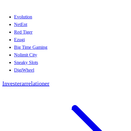
Evolution
NetEnt
Red Tiger
Ezugi
Big Time Gaming
Nolimit City
Sneaky Slots
DigiWheel
Investerarrelationer