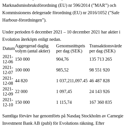
Marknadsmissbruksförordning (EU) nr 596/2014 (”MAR”) och
Kommissionens delegerade förordning (EU) nr 2016/1052 (”Safe
Harbour-förordningen”).
Under perioden 6 december 2021 – 10 december 2021 har aktier i
Evolution återköpts enligt nedan.
Aggregerad daglig
Genomsnittspris
Transaktionsvärde
Datum
volym (antal aktier)
per dag (SEK)
per dag (SEK)
2021-
150 000
904,76
135 713 265
12-06
2021-
100 000
985,52
98 551 920
12-07
2021-
44 820
1 037,21
1,097.45
46 487 828
12-08
2021-
22 000
1 097,45
24 143 926
12-09
2021-
150 000
1 115,74
167 360 835
12-10
Samtliga förvärv har genomförts på Nasdaq Stockholm av Carnegie
Investment Bank AB (publ) för Evolutions räkning. Efter