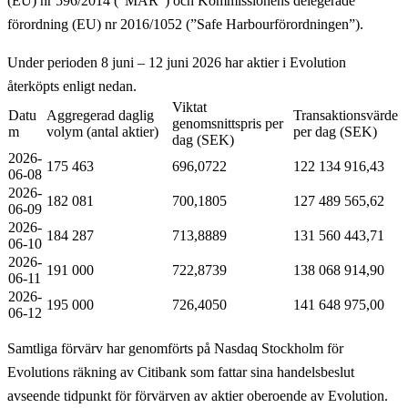
(EU) nr 596/2014 (”MAR”) och Kommissionens delegerade
förordning (EU) nr 2016/1052 (”Safe Harbourförordningen”).
Under perioden 8 juni – 12 juni 2026 har aktier i Evolution
återköpts enligt nedan.
Viktat
Datu
Aggregerad daglig
Transaktionsvärde
genomsnittspris per
m
volym (antal aktier)
per dag (SEK)
dag (SEK)
2026-
175 463
696,0722
122 134 916,43
06-08
2026-
182 081
700,1805
127 489 565,62
06-09
2026-
184 287
713,8889
131 560 443,71
06-10
2026-
191 000
722,8739
138 068 914,90
06-11
2026-
195 000
726,4050
141 648 975,00
06-12
Samtliga förvärv har genomförts på Nasdaq Stockholm för
Evolutions räkning av Citibank som fattar sina handelsbeslut
avseende tidpunkt för förvärven av aktier oberoende av Evolution.