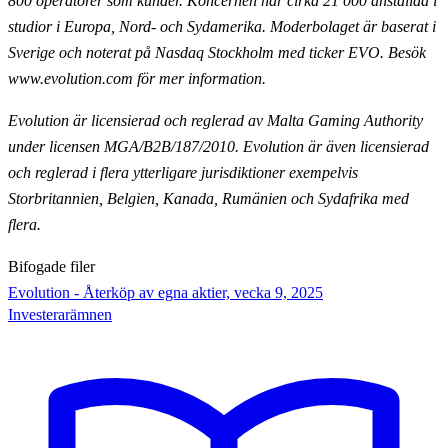
800 operatörer som kunder. Koncernen har cirka 21 000
anställda i
studior i Europa, Nord- och Sydamerika. Moderbolaget är baserat i
Sverige och noterat på Nasdaq
Stockholm med ticker EVO. Besök
www.evolution.com för mer information.
Evolution är licensierad och reglerad av Malta Gaming Authority
under licensen MGA/B2B/187/2010.
Evolution är även licensierad
och reglerad i flera ytterligare jurisdiktioner exempelvis
Storbritannien,
Belgien, Kanada, Rumänien och Sydafrika med
flera.
Bifogade filer
Evolution - Återköp av egna aktier, vecka 9, 2025
Investerarämnen