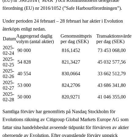
(EU) nr 596/2014 (”MAR”) och Kommissionens delegerade
förordning (EU) nr 2016/1052 (”Safe Harbourförordningen”).
Under perioden 24 februari – 28 februari har aktier i Evolution
återköpts enligt nedan.
Aggregerad daglig
Genomsnittspris
Transaktionsvärde
Datum
volym (antal aktier)
per dag (SEK)
per dag (SEK)
2025-
90 000
816,1452
73 453 068,00
02-24
2025-
54 828
821,3427
45 032 577,56
02-25
2025-
40 554
830,0664
33 662 512,79
02-26
2025-
53 000
824,2706
43 686 341,80
02-27
2025-
50 000
820,9271
41 046 355,00
02-28
Samtliga förvärv har genomförts på Nasdaq Stockholm för
Evolutions räkning av Citigroup Global Markets Europe AG som
fattar sina handelsbeslut avseende tidpunkt för förvärven av aktier
oberoende av Evolution. Efter ovanstående förvärv uppgick