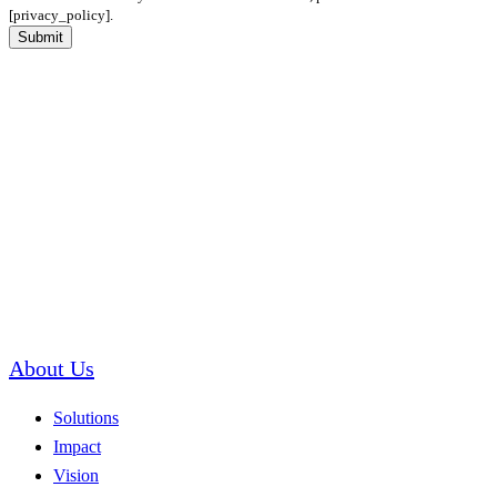
[privacy_policy].
Submit
About Us
Solutions
Impact
Vision