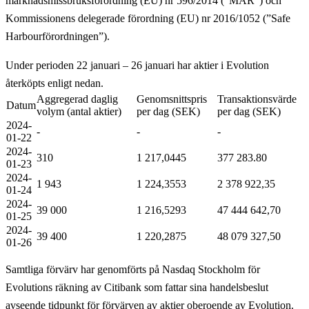
marknadsmissbruksförordning (EU) nr 596/2014 (”MAR”) och
Kommissionens delegerade förordning (EU) nr 2016/1052 (”Safe
Harbourförordningen”).
Under perioden 22 januari – 26 januari har aktier i Evolution
återköpts enligt nedan.
Aggregerad daglig
Genomsnittspris
Transaktionsvärde
Datum
volym (antal aktier)
per dag (SEK)
per dag (SEK)
2024-
-
-
-
01-
22
2024-
310
1 217,0445
377 283.80
01-23
2024-
1 943
1 224,3553
2 378 922,35
01-24
2024-
39 000
1 216,5293
47 444 642,70
01-
25
2024-
39 400
1 220,2875
48 079 327,50
01-26
Samtliga förvärv har genomförts på Nasdaq Stockholm för
Evolutions räkning av Citibank som fattar sina handelsbeslut
avseende tidpunkt för förvärven av aktier oberoende av Evolution.