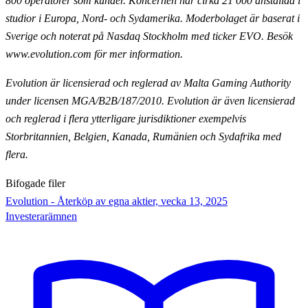
800 operatörer som kunder. Koncernen har cirka 21 000
anställda i
studior i Europa, Nord- och Sydamerika. Moderbolaget är baserat i
Sverige och noterat på Nasdaq
Stockholm med ticker EVO. Besök
www.evolution.com för mer information.
Evolution är licensierad och reglerad av Malta Gaming Authority
under licensen MGA/B2B/187/2010.
Evolution är även licensierad
och reglerad i flera ytterligare jurisdiktioner exempelvis
Storbritannien,
Belgien, Kanada, Rumänien och Sydafrika med
flera.
Bifogade filer
Evolution - Återköp av egna aktier, vecka 13, 2025
Investerarämnen