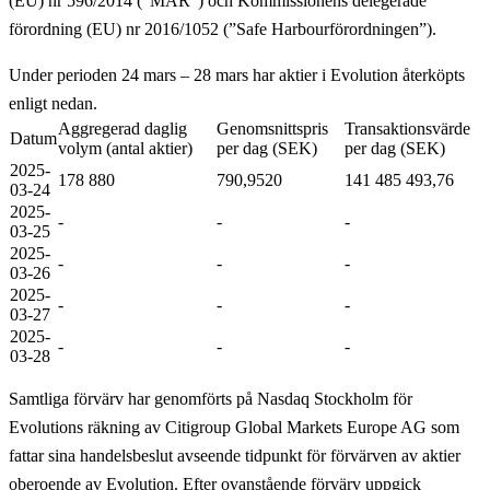
(EU) nr 596/2014 (”MAR”) och Kommissionens delegerade
förordning (EU) nr 2016/1052 (”Safe Harbourförordningen”).
Under perioden 24 mars – 28 mars har aktier i Evolution återköpts
enligt nedan.
Aggregerad daglig
Genomsnittspris
Transaktionsvärde
Datum
volym (antal aktier)
per dag (SEK)
per dag (SEK)
2025-
178 880
790,9520
141 485 493,76
03-24
2025-
-
-
-
03-25
2025-
-
-
-
03-26
2025-
-
-
-
03-27
2025-
-
-
-
03-28
Samtliga förvärv har genomförts på Nasdaq Stockholm för
Evolutions räkning av Citigroup Global Markets Europe AG som
fattar sina handelsbeslut avseende tidpunkt för förvärven av aktier
oberoende av Evolution. Efter ovanstående förvärv uppgick