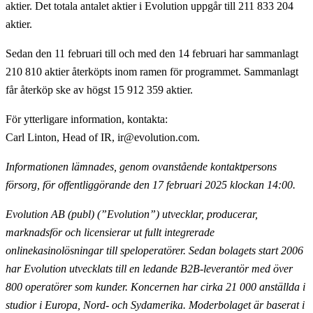
aktier. Det totala antalet aktier i Evolution uppgår till 211 833 204
aktier.
Sedan den 11 februari till och med den 14 februari har sammanlagt
210 810 aktier återköpts inom ramen för programmet. Sammanlagt
får återköp ske av högst 15 912 359 aktier.
För ytterligare information, kontakta
:
Carl Linton, Head of IR, ir@evolution.com.
Informationen lämnades, genom ovanstående kontaktpersons
försorg, för offentliggörande
den 17 februari 2025 klockan 14:00.
Evolution AB (publ) (”Evolution”) utvecklar, producerar,
marknadsför och licensierar ut fullt
integrerade
onlinekasinolösningar till speloperatörer. Sedan bolagets start 2006
har Evolution utvecklats till en ledande B2B-leverantör med över
800 operatörer som kunder. Koncernen har cirka 21 000
anställda i
studior i Europa, Nord- och Sydamerika. Moderbolaget är baserat i