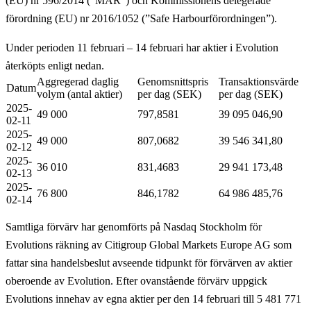
(EU) nr 596/2014 (”MAR”) och Kommissionens delegerade
förordning (EU) nr 2016/1052 (”Safe Harbourförordningen”).
Under perioden 11 februari – 14 februari har aktier i Evolution
återköpts enligt nedan.
Aggregerad daglig
Genomsnittspris
Transaktionsvärde
Datum
volym (antal aktier)
per dag (SEK)
per dag (SEK)
2025-
49 000
797,8581
39 095 046,90
02-11
2025-
49 000
807,0682
39 546 341,80
02-12
2025-
36 010
831,4683
29 941 173,48
02-13
2025-
76 800
846,1782
64 986 485,76
02-14
Samtliga förvärv har genomförts på Nasdaq Stockholm för
Evolutions räkning av Citigroup Global Markets Europe AG som
fattar sina handelsbeslut avseende tidpunkt för förvärven av aktier
oberoende av Evolution. Efter ovanstående förvärv uppgick
Evolutions innehav av egna aktier per den 14 februari till 5 481 771