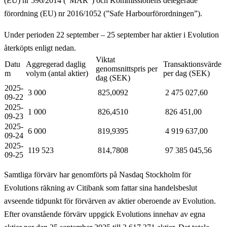
(EU) nr 596/2014 (”MAR”) och Kommissionens delegerade
förordning (EU) nr 2016/1052 (”Safe Harbourförordningen”).
Under perioden 22 september – 25 september har aktier i Evolution
återköpts enligt nedan.
Viktat
Datu
Aggregerad daglig
Transaktionsvärde
genomsnittspris per
m
volym (antal aktier)
per dag (SEK)
dag (SEK)
2025-
3 000
825,0092
2 475 027,60
09-22
2025-
1 000
826,4510
826 451,00
09-23
2025-
6 000
819,9395
4 919 637,00
09-24
2025-
119 523
814,7808
97 385 045,56
09-25
Samtliga förvärv har genomförts på Nasdaq Stockholm för
Evolutions räkning av Citibank som fattar sina handelsbeslut
avseende tidpunkt för förvärven av aktier oberoende av Evolution.
Efter ovanstående förvärv uppgick Evolutions innehav av egna