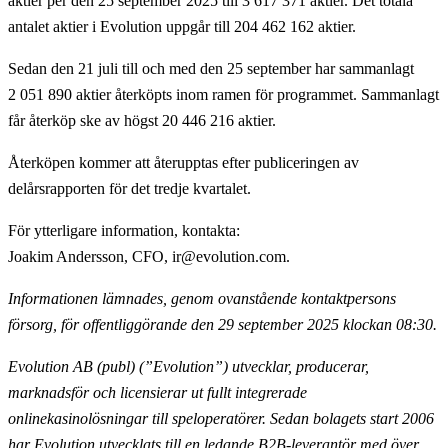
aktier per den 25 september 2025 till 3 617 371 aktier. Det totala
antalet aktier i Evolution uppgår till 204 462 162 aktier.
Sedan den 21 juli till och med den 25 september har sammanlagt
2 051 890 aktier återköpts inom ramen för programmet. Sammanlagt
får återköp ske av högst 20 446 216 aktier.
Återköpen kommer att återupptas efter publiceringen av
delårsrapporten för det tredje kvartalet.
För ytterligare information, kontakta
:
Joakim Andersson, CFO, ir@evolution.com.
Informationen lämnades, genom ovanstående kontaktpersons
försorg, för offentliggörande
den 29 september 2025 klockan 08:30.
Evolution AB (publ) (”Evolution”) utvecklar, producerar,
marknadsför och licensierar ut fullt
integrerade
onlinekasinolösningar till speloperatörer. Sedan bolagets start 2006
har Evolution utvecklats till en ledande B2B-leverantör med över