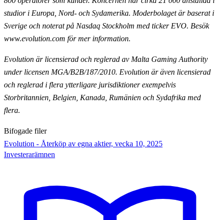
800 operatörer som kunder. Koncernen har cirka 21 000
anställda i
studior i Europa, Nord- och Sydamerika. Moderbolaget är baserat i
Sverige och noterat på Nasdaq
Stockholm med ticker EVO. Besök
www.evolution.com för mer information.
Evolution är licensierad och reglerad av Malta Gaming Authority
under licensen MGA/B2B/187/2010.
Evolution är även licensierad
och reglerad i flera ytterligare jurisdiktioner exempelvis
Storbritannien,
Belgien, Kanada, Rumänien och Sydafrika med
flera.
Bifogade filer
Evolution - Återköp av egna aktier, vecka 10, 2025
Investerarämnen