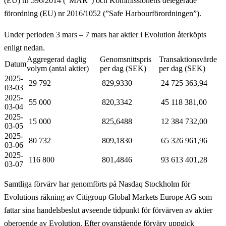
(EU) nr 596/2014 (”MAR”) och Kommissionens delegerade
förordning (EU) nr 2016/1052 (”Safe Harbourförordningen”).
Under perioden 3 mars – 7 mars har aktier i Evolution återköpts
enligt nedan.
Aggregerad daglig
Genomsnittspris
Transaktionsvärde
Datum
volym (antal aktier)
per dag (SEK)
per dag (SEK)
2025-
29 792
829,9330
24 725 363,94
03-03
2025-
55 000
820,3342
45 118 381,00
03-04
2025-
15 000
825,6488
12 384 732,00
03-05
2025-
80 732
809,1830
65 326 961,96
03-06
2025-
116 800
801,4846
93 613 401,28
03-07
Samtliga förvärv har genomförts på Nasdaq Stockholm för
Evolutions räkning av Citigroup Global Markets Europe AG som
fattar sina handelsbeslut avseende tidpunkt för förvärven av aktier
oberoende av Evolution. Efter ovanstående förvärv uppgick