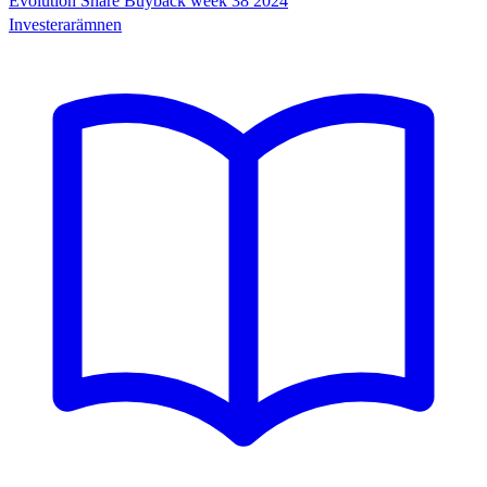
Evolution Share Buyback week 38 2024
Investerarämnen