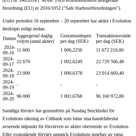
(EU) nr 596/2014 (”MAR”) och Kommissionens delegerade
förordning (EU) nr 2016/1052 (”Safe Harbourförordningen”).
Under perioden 16 september – 20 september har aktier i Evolution
återköpts enligt nedan.
Aggregerad daglig
Genomsnittspris
Transaktionsvärde
Datum
volym (antal aktier)
per dag (SEK)
per dag (SEK)
2024-
11 600
1 006,2250
11 672 210,00
09-16
2024-
22 670
1 002,6249
22 729 506,48
09-17
2024-
23 000
1 000,6378
23 014 669,40
09-18
2024-
-
-
-
09-19
2024-
96 000
1 001,6768
96 160 972,80
09-20
Samtliga förvärv har genomförts på Nasdaq Stockholm för
Evolutions räkning av Citibank som fattar sina handelsbeslut
avseende tidpunkt för förvärven av aktier oberoende av Evolution.
Efter ovanstående förvärv uppgick Evolutions innehav av egna