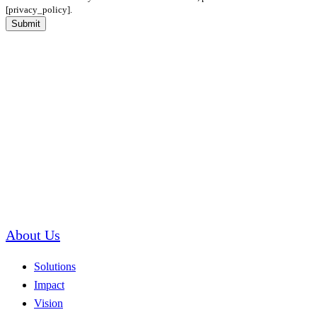
[privacy_policy].
Submit
About Us
Solutions
Impact
Vision