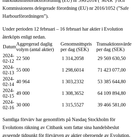
marknadsmissbruksförordning (EU) nr 596/2014 (”MAR”) och
Kommissionens delegerade förordning (EU) nr 2016/1052 (”Safe
Harbourförordningen”).
Under perioden 12 februari – 16 februari har aktier i Evolution
återköpts enligt nedan.
Aggregerad daglig
Genomsnittspris
Transaktionsvärde
Datum
volym (antal aktier)
per dag (SEK)
per dag (SEK)
2024-
22 500
1 314,2058
29 569 630,50
02-
12
2024-
55 000
1 298,6014
71 423 077,00
02-13
2024-
40 964
1 303,2332
53 385 644,80
02-14
2024-
49 000
1 308,3652
64 109 894,80
02-
15
2024-
30 000
1 315,5527
39 466 581,00
02-16
Samtliga förvärv har genomförts på Nasdaq Stockholm för
Evolutions räkning av Citibank som fattar sina handelsbeslut
avseende tidpunkt för förvärven av aktier oberoende av Evolution.