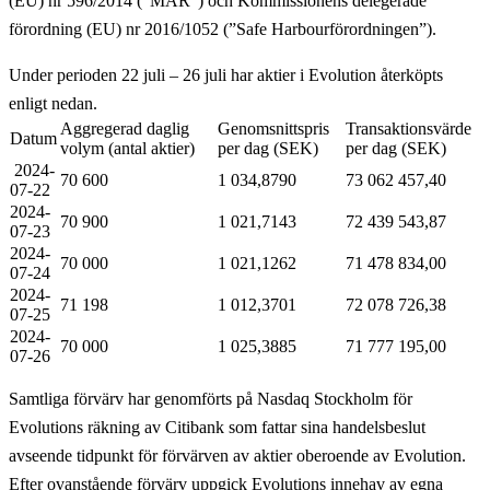
(EU) nr 596/2014 (”MAR”) och Kommissionens delegerade
förordning (EU) nr 2016/1052 (”Safe Harbourförordningen”).
Under perioden 22 juli – 26 juli har aktier i Evolution återköpts
enligt nedan.
Aggregerad daglig
Genomsnittspris
Transaktionsvärde
Datum
volym (antal aktier)
per dag (SEK)
per dag (SEK)
2024-
70 600
1 034,8790
73 062 457,40
07-22
2024-
70 900
1 021,7143
72 439 543,87
07-23
2024-
70 000
1 021,1262
71 478 834,00
07-24
2024-
71 198
1 012,3701
72 078 726,38
07-25
2024-
70 000
1 025,3885
71 777 195,00
07-26
Samtliga förvärv har genomförts på Nasdaq Stockholm för
Evolutions räkning av Citibank som fattar sina handelsbeslut
avseende tidpunkt för förvärven av aktier oberoende av Evolution.
Efter ovanstående förvärv uppgick Evolutions innehav av egna