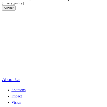
[privacy_policy].
Submit
About Us
Solutions
Impact
Vision