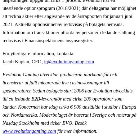
utspädningen uppgår till cirka 1 procent. Evolution har ett
utestående optionsprogram (2018/2021) där deltagarna har möjlighet
att teckna aktier efter angivande av delårsrapporten för januari-juni
2021. Aktuella optionsinnehav redovisas på bolagets hemsida.
Information om transaktioner utförda av personer i ledande ställning
redovisas i Finansinspektionens insynsregister.
För ytterligare information, kontakta:
Jacob Kaplan, CFO,
ir@evolutiongaming.com
Evolution Gaming utvecklar, producerar, marknadsför och
licensierar ut fullt integrerade live casino-lösningar till
speloperatörer. Sedan bolagets start 2006 har Evolution utvecklats
till en ledande B2B-leverantör med cirka 200 operatörer som
kunder. Koncernen har idag cirka 6 900 anställda i studior i Europa
och Nordamerika. Moderbolaget är baserat i Sverige och noterat på
Nasdaq Stockholm med ticker EVO. Besök
www.evolutiongaming.com
för mer information.