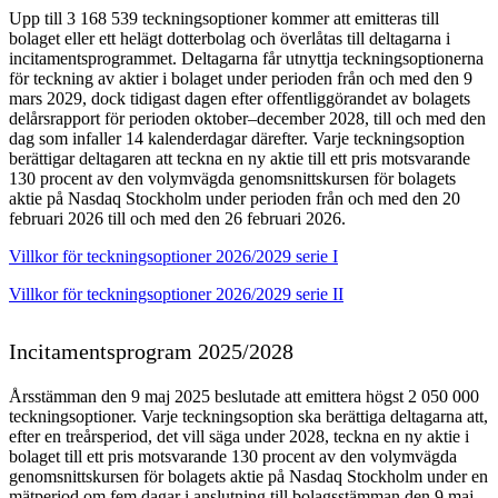
Upp till 3 168 539 teckningsoptioner kommer att emitteras till
bolaget eller ett helägt dotterbolag och överlåtas till deltagarna i
incitamentsprogrammet. Deltagarna får utnyttja teckningsoptionerna
för teckning av aktier i bolaget under perioden från och med den 9
mars 2029, dock tidigast dagen efter offentliggörandet av bolagets
delårsrapport för perioden oktober–december 2028, till och med den
dag som infaller 14 kalenderdagar därefter. Varje teckningsoption
berättigar deltagaren att teckna en ny aktie till ett pris motsvarande
130 procent av den volymvägda genomsnittskursen för bolagets
aktie på Nasdaq Stockholm under perioden från och med den 20
februari 2026 till och med den 26 februari 2026.
Villkor för teckningsoptioner 2026/2029 serie I
Villkor för teckningsoptioner 2026/2029 serie II
Incitamentsprogram 2025/2028
Årsstämman den 9 maj 2025 beslutade att emittera högst 2 050 000
teckningsoptioner. Varje teckningsoption ska berättiga deltagarna att,
efter en treårsperiod, det vill säga under 2028, teckna en ny aktie i
bolaget till ett pris motsvarande 130 procent av den volymvägda
genomsnittskursen för bolagets aktie på Nasdaq Stockholm under en
mätperiod om fem dagar i anslutning till bolagsstämman den 9 maj