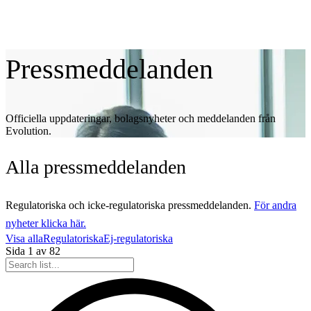
Pressmeddelanden
Officiella uppdateringar, bolagsnyheter och meddelanden från
Evolution.
Alla
pressmeddelanden
Regulatoriska och icke-regulatoriska pressmeddelanden.
För andra
nyheter klicka här.
Visa alla
Regulatoriska
Ej-regulatoriska
Sida
1
av
82