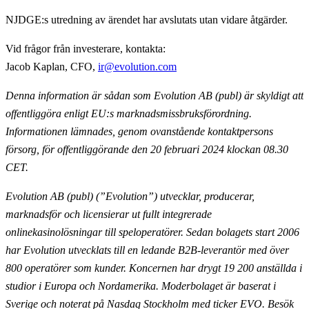
NJDGE:s utredning av ärendet har avslutats utan vidare åtgärder.
Vid frågor från investerare, kontakta:
Jacob Kaplan, CFO,
ir@evolution.com
Denna information är sådan som Evolution AB (publ) är skyldigt att
offentliggöra enligt EU:s marknadsmissbruksförordning.
Informationen lämnades, genom ovanstående kontaktpersons
försorg, för offentliggörande den 20 februari 2024 klockan 08.30
CET.
Evolution AB (publ) (”Evolution”) utvecklar, producerar,
marknadsför och licensierar ut fullt
integrerade
onlinekasinolösningar till speloperatörer. Sedan bolagets start 2006
har Evolution utvecklats till en ledande B2B-leverantör med över
800 operatörer som kunder. Koncernen har drygt 19 200
anställda i
studior i Europa och Nordamerika. Moderbolaget är baserat i
Sverige och noterat på Nasdaq
Stockholm med ticker EVO. Besök