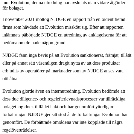
mot Evolution, denna utredning har avslutats utan vidare åtgärder
för bolaget.
I november 2021 mottog NJDGE en rapport från en oidentifierad
firma som hävdade att Evolution misskött sig. Efter att rapporten
inlämnats påbörjade NJDGE en utredning av anklagelserna för att
bedöma om de hade någon grund.
NJDGE fann inga bevis på att Evolution sanktionerat, främjat, tillåtit
eller på annat sätt väsentligen dragit nytta av att dess produkter
erbjudits av operatörer på marknader som av NJDGE anses vara
otillåtna.
Evolution gjorde även en internutredning. Evolution bedömde att
dess due diligence- och regelefterlevnadsprocesser var tillräckliga,
bolaget tog dock tillfället i akt och har genomfört ytterligare
förbättringar. NJDGE ger sitt stöd åt de förbättringar Evolution har
genomfört. De förbättrade områdena var inte kopplade till några
regelöverträdelser.