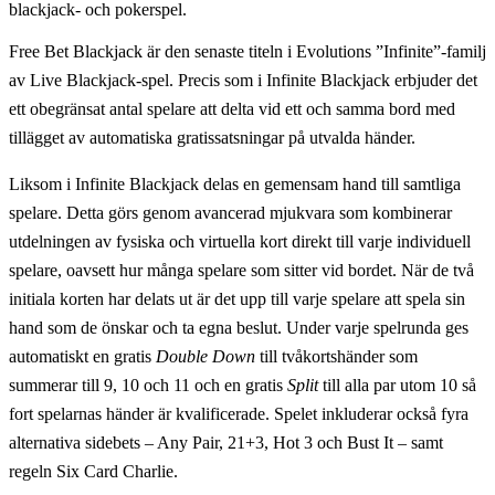
blackjack- och pokerspel.
Free Bet Blackjack är den senaste titeln i Evolutions ”Infinite”-familj
av Live Blackjack-spel. Precis som i Infinite Blackjack erbjuder det
ett obegränsat antal spelare att delta vid ett och samma bord med
tillägget av automatiska gratissatsningar på utvalda händer.
Liksom i Infinite Blackjack delas en gemensam hand till samtliga
spelare. Detta görs genom avancerad mjukvara som kombinerar
utdelningen av fysiska och virtuella kort direkt till varje individuell
spelare, oavsett hur många spelare som sitter vid bordet. När de två
initiala korten har delats ut är det upp till varje spelare att spela sin
hand som de önskar och ta egna beslut. Under varje spelrunda ges
automatiskt en gratis
Double Down
till tvåkortshänder som
summerar till 9, 10 och 11 och en gratis
Split
till alla par utom 10 så
fort spelarnas händer är kvalificerade. Spelet inkluderar också fyra
alternativa sidebets – Any Pair, 21+3, Hot 3 och Bust It – samt
regeln Six Card Charlie.