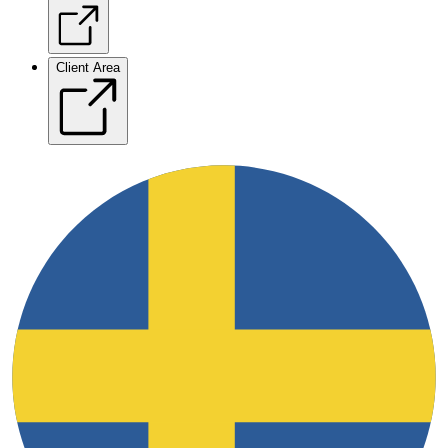
Client Area