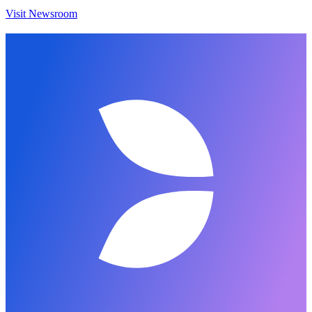
Visit Newsroom