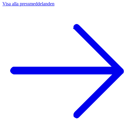
Visa alla pressmeddelanden