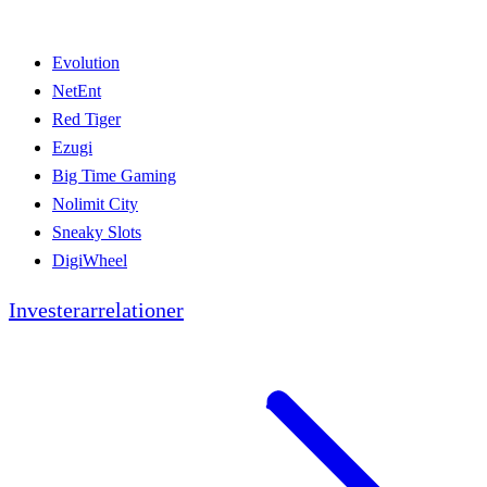
Evolution
NetEnt
Red Tiger
Ezugi
Big Time Gaming
Nolimit City
Sneaky Slots
DigiWheel
Investerarrelationer