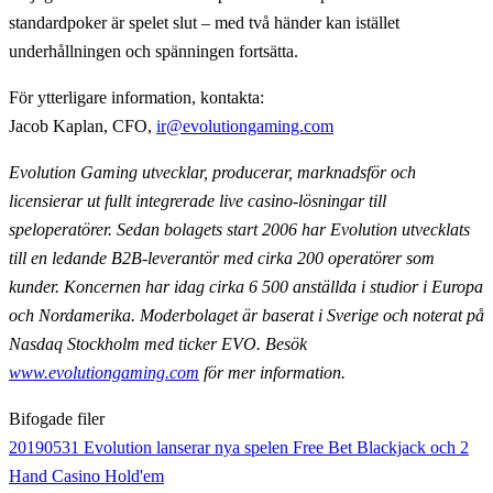
standardpoker är spelet slut – med två händer kan istället
underhållningen och spänningen fortsätta.
För ytterligare information, kontakta:
Jacob Kaplan, CFO,
ir@evolutiongaming.com
Evolution Gaming utvecklar, producerar, marknadsför och
licensierar ut fullt integrerade live casino-lösningar till
speloperatörer. Sedan bolagets start 2006 har Evolution utvecklats
till en ledande B2B-leverantör med cirka 200 operatörer som
kunder. Koncernen har idag cirka 6 500 anställda i studior i Europa
och Nordamerika. Moderbolaget är baserat i Sverige och noterat på
Nasdaq Stockholm med ticker EVO. Besök
www.evolutiongaming.com
för mer information.
Bifogade filer
20190531 Evolution lanserar nya spelen Free Bet Blackjack och 2
Hand Casino Hold'em