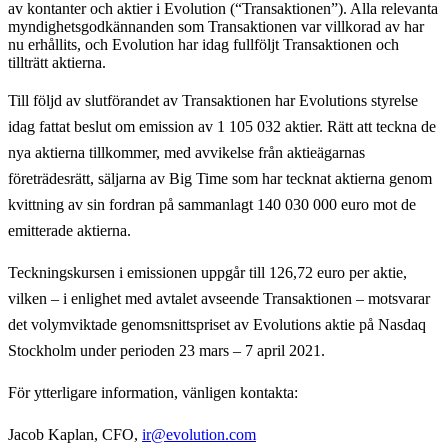
av kontanter och aktier i Evolution (“Transaktionen”). Alla relevanta
myndighetsgodkännanden som Transaktionen var villkorad av har
nu erhållits, och Evolution har idag fullföljt Transaktionen och
tillträtt aktierna.
Till följd av slutförandet av Transaktionen har Evolutions styrelse
idag fattat beslut om emission av 1 105 032 aktier. Rätt att teckna de
nya aktierna tillkommer, med avvikelse från aktieägarnas
företrädesrätt, säljarna av Big Time som har tecknat aktierna genom
kvittning av sin fordran på sammanlagt 140 030 000 euro mot de
emitterade aktierna.
Teckningskursen i emissionen uppgår till 126,72 euro per aktie,
vilken – i enlighet med avtalet avseende Transaktionen – motsvarar
det volymviktade genomsnittspriset av Evolutions aktie på Nasdaq
Stockholm under perioden 23 mars – 7 april 2021.
För ytterligare information, vänligen kontakta:
Jacob Kaplan, CFO,
ir@evolution.com